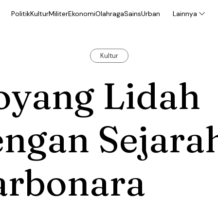
Politik
Kultur
Militer
Ekonomi
Olahraga
Sains
Urban
Lainnya
Kultur
oyang Lidah
engan Sejara
arbonara