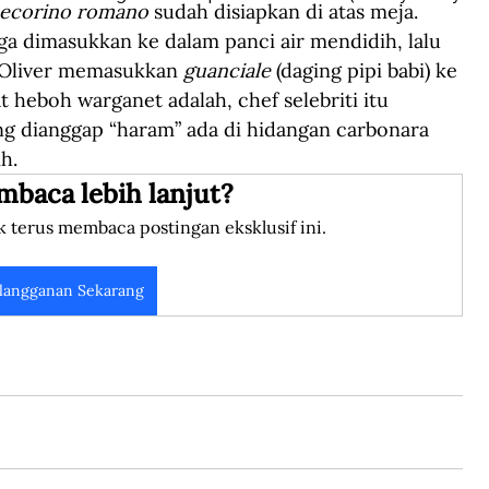
ecorino romano
 sudah disiapkan di atas meja. 
ga dimasukkan ke dalam panci air mendidih, lalu 
 Oliver memasukkan 
guanciale
 (daging pipi babi) ke 
heboh warganet adalah, chef selebriti itu 
g dianggap “haram” ada di hidangan carbonara 
h.
mbaca lebih lanjut?
k terus membaca postingan eksklusif ini.
langganan Sekarang