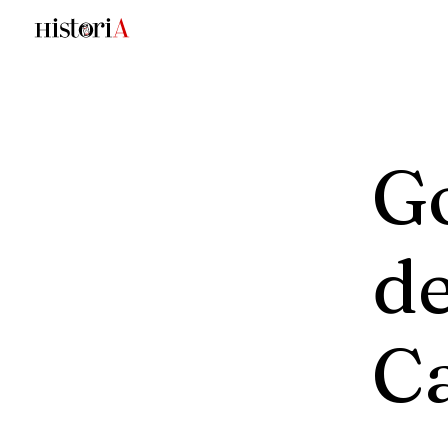
G
d
C