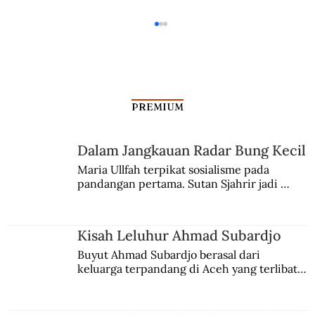
PREMIUM
Laju PKI dalam Pemilu
Dalam Jangkauan Radar Bung Kecil
Maria Ullfah terpikat sosialisme pada 
pandangan pertama. Sutan Sjahrir jadi 
comblangnya.
Kisah Leluhur Ahmad Subardjo
Buyut Ahmad Subardjo berasal dari 
keluarga terpandang di Aceh yang terlibat 
persaingan kekuasaan. Dia memilih 
merantau ke Jawa dan menjadi pemuka 
agama Islam. Anaknya mengikuti jejaknya.