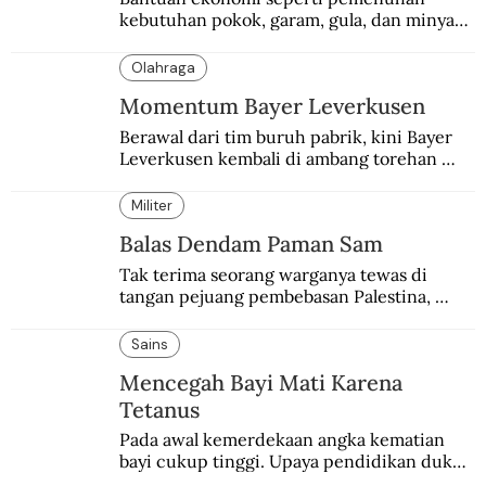
kebutuhan pokok, garam, gula, dan minyak 
menjadi salah satu perhatian dalam 
peringatan Hari Ibu.
Olahraga
Momentum Bayer Leverkusen
Berawal dari tim buruh pabrik, kini Bayer 
Leverkusen kembali di ambang torehan 
“treble”. Sempat diejek dengan julukan 
“Neverkusen”.
Militer
Balas Dendam Paman Sam
Tak terima seorang warganya tewas di 
tangan pejuang pembebasan Palestina, 
pemerintahan Ronald Reagan melakukan 
pembalasan.
Sains
Mencegah Bayi Mati Karena
Tetanus
Pada awal kemerdekaan angka kematian 
bayi cukup tinggi. Upaya pendidikan dukun 
pun dilakukan lewat Proyek Serpong.