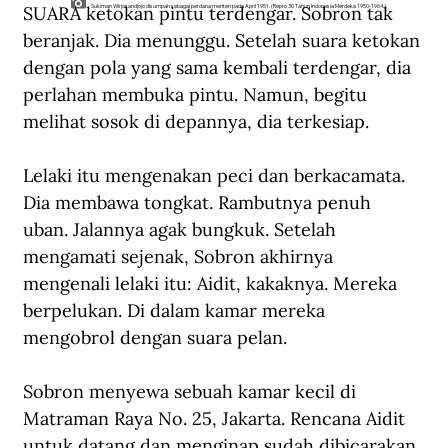
SUARA ketokan pintu terdengar. Sobron tak 
Sukiman Wirjosandjojo disumpah sebagai perdana menteri pada April 1951. (Repro 30 Tahun Indonesia Merdeka 1950-1964).
beranjak. Dia menunggu. Setelah suara ketokan 
dengan pola yang sama kembali terdengar, dia 
perlahan membuka pintu. Namun, begitu 
melihat sosok di depannya, dia terkesiap.
Lelaki itu mengenakan peci dan berkacamata. 
Dia membawa tongkat. Rambutnya penuh 
uban. Jalannya agak bungkuk. Setelah 
mengamati sejenak, Sobron akhirnya 
mengenali lelaki itu: Aidit, kakaknya. Mereka 
berpelukan. Di dalam kamar mereka 
mengobrol dengan suara pelan.
Sobron menyewa sebuah kamar kecil di 
Matraman Raya No. 25, Jakarta. Rencana Aidit 
untuk datang dan menginap sudah dibicarakan 