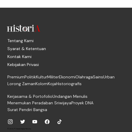
Tentang Kami
Syarat & Ketentuan
Kontak Kami
Kebijakan Privasi
Premium
Politik
Kultur
Militer
Ekonomi
Olahraga
Sains
Urban
Lorong Zaman
Kolom
Koja
Historiografis
Kerjasama & Portofolio
Undangan Menulis
Menemukan Peradaban Sriwijaya
Proyek DNA
Surat Pendiri Bangsa
© 2026, PT. Media Digital Historia.