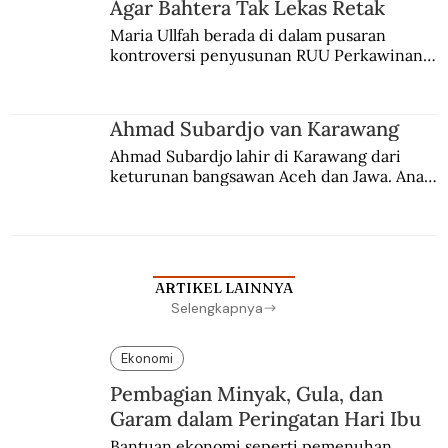
Agar Bahtera Tak Lekas Retak
Maria Ullfah berada di dalam pusaran 
kontroversi penyusunan RUU Perkawinan. 
Berbuah manis walau penuh kompromi.
Ahmad Subardjo van Karawang
Ahmad Subardjo lahir di Karawang dari 
keturunan bangsawan Aceh dan Jawa. Anak 
kesayangan mantri polisi ini pindah ke 
Batavia untuk melanjutkan pendidikan di 
sekolah Belanda.
ARTIKEL LAINNYA
Selengkapnya
Ekonomi
Pembagian Minyak, Gula, dan
Garam dalam Peringatan Hari Ibu
Bantuan ekonomi seperti pemenuhan 