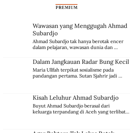
PREMIUM
Wawasan yang Menggugah Ahmad
Subardjo
I-Tsing Mencatat Letak Ibu Kota
Ahmad Subardjo tak hanya berotak encer 
dalam pelajaran, wawasan dunia dan 
Sriwijaya
kesadaran kebangsaannya tumbuh berkat 
Jules Verne, Multatuli, hingga Sun Yat-sen.
Dalam Jangkauan Radar Bung Kecil
Maria Ullfah terpikat sosialisme pada 
pandangan pertama. Sutan Sjahrir jadi 
comblangnya.
Kisah Leluhur Ahmad Subardjo
Buyut Ahmad Subardjo berasal dari 
keluarga terpandang di Aceh yang terlibat 
persaingan kekuasaan. Dia memilih 
merantau ke Jawa dan menjadi pemuka 
agama Islam. Anaknya mengikuti jejaknya.