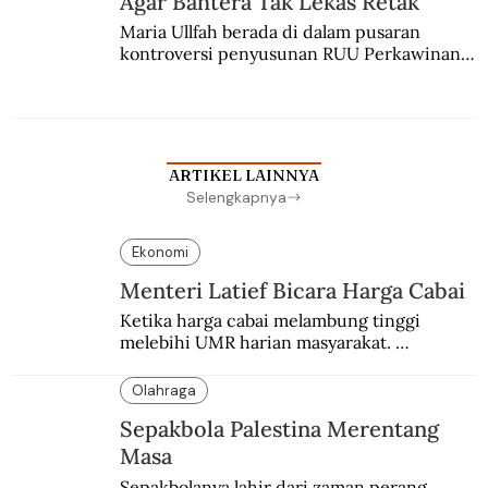
Agar Bahtera Tak Lekas Retak
Maria Ullfah berada di dalam pusaran 
kontroversi penyusunan RUU Perkawinan. 
Berbuah manis walau penuh kompromi.
ARTIKEL LAINNYA
Selengkapnya
Ekonomi
Menteri Latief Bicara Harga Cabai
Ketika harga cabai melambung tinggi 
melebihi UMR harian masyarakat. 
Bagaimana solusi dari menteri tenaga kerja?
Olahraga
Sepakbola Palestina Merentang
Masa
Sepakbolanya lahir dari zaman perang. 