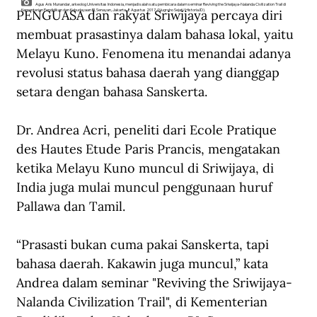
Agus Aris Munandar, arkeolog Universitas Indonesia, menjadi salah satu pembicara dalam seminar Reviving the Sriwijaya-Nalanda Civilization Trail di
PENGUASA dan rakyat Sriwijaya percaya diri 
Kementerian Pendidikan dan Kebudayaan RI, Senayan, Jakarta, 8 Agustus 2017. (Nugroho Sejati/Historia.ID).
membuat prasastinya dalam bahasa lokal, yaitu 
Melayu Kuno. Fenomena itu menandai adanya 
revolusi status bahasa daerah yang dianggap 
setara dengan bahasa Sanskerta.
Dr. Andrea Acri, peneliti dari Ecole Pratique 
des Hautes Etude Paris Prancis, mengatakan 
ketika Melayu Kuno muncul di Sriwijaya, di 
India juga mulai muncul penggunaan huruf 
Pallawa dan Tamil.
“Prasasti bukan cuma pakai Sanskerta, tapi 
bahasa daerah. Kakawin juga muncul,” kata 
Andrea dalam seminar "Reviving the Sriwijaya-
Nalanda Civilization Trail", di Kementerian 