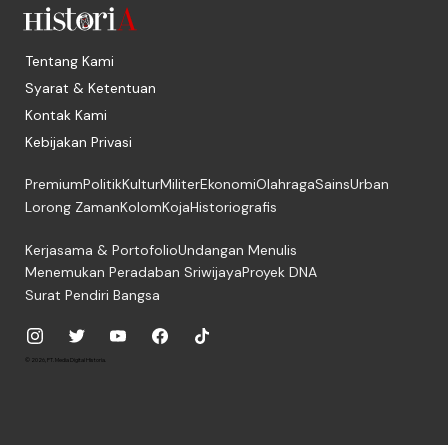
Tentang Kami
Syarat & Ketentuan
Kontak Kami
Kebijakan Privasi
Premium
Politik
Kultur
Militer
Ekonomi
Olahraga
Sains
Urban
Lorong Zaman
Kolom
Koja
Historiografis
Kerjasama & Portofolio
Undangan Menulis
Menemukan Peradaban Sriwijaya
Proyek DNA
Surat Pendiri Bangsa
© 2026, PT. Media Digital Historia.