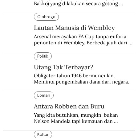
Bakko) yang dilakukan secara gotong 
royong.
Olahraga
Lautan Manusia di Wembley
Arsenal merayakan FA Cup tanpa euforia 
penonton di Wembley. Berbeda jauh dari 
suasana final di stadion ikonik itu 97 tahun 
silam.
Politik
Utang Tak Terbayar?
Obligator tahun 1946 bermunculan. 
Meminta pengembalian dana dari negara.
Loman
Antara Robben dan Buru
Yang kita butuhkan, mungkin, bukan 
Nelson Mandela tapi kemauan dan 
keberanian untuk menebus dosa masa lalu 
dengan berbagai cara yang bisa memenuhi 
Kultur