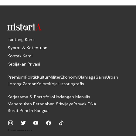
Tentang Kami
Syarat & Ketentuan
Kontak Kami
Kebijakan Privasi
Premium
Politik
Kultur
Militer
Ekonomi
Olahraga
Sains
Urban
Lorong Zaman
Kolom
Koja
Historiografis
Kerjasama & Portofolio
Undangan Menulis
Menemukan Peradaban Sriwijaya
Proyek DNA
Surat Pendiri Bangsa
© 2026, PT. Media Digital Historia.