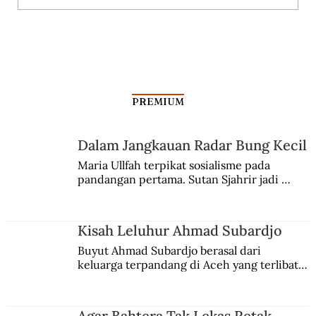
PREMIUM
Dalam Jangkauan Radar Bung Kecil
Maria Ullfah terpikat sosialisme pada 
pandangan pertama. Sutan Sjahrir jadi 
comblangnya.
Kisah Leluhur Ahmad Subardjo
Buyut Ahmad Subardjo berasal dari 
keluarga terpandang di Aceh yang terlibat 
persaingan kekuasaan. Dia memilih 
merantau ke Jawa dan menjadi pemuka 
agama Islam. Anaknya mengikuti jejaknya.
Agar Bahtera Tak Lekas Retak