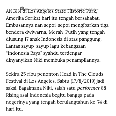
ANGIN di Los Angeles State Historic Park, 
NIKI alias Nicole Zefanya saat membuka performance-nya dengan lagu "Indonesia Raya" (Foto: Twitter @nikizefanya)
Amerika Serikat hari itu tengah bersahabat. 
Embusannya nan sepoi-sepoi mengibarkan tiga 
bendera dwiwarna, Merah-Putih yang tengah 
diusung 17 anak Indonesia di atas panggung. 
Lantas sayup-sayup lagu kebangsaan 
“Indonesia Raya” syahdu terdengar 
dinyanyikan Niki membuka penampilannya.
Sekira 25 ribu penonton Head in The Clouds 
Festival di Los Angeles, Sabtu (17/8/2019) jadi 
saksi. Bagaimana Niki, salah satu 
performer
 88 
Rising asal Indonesia begitu bangga pada 
negerinya yang tengah berulangtahun ke-74 di 
hari itu. 