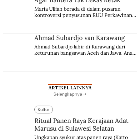
Maria Ullfah berada di dalam pusaran 
kontroversi penyusunan RUU Perkawinan. 
Berbuah manis walau penuh kompromi.
Ahmad Subardjo van Karawang
Ahmad Subardjo lahir di Karawang dari 
keturunan bangsawan Aceh dan Jawa. Anak 
kesayangan mantri polisi ini pindah ke 
Batavia untuk melanjutkan pendidikan di 
sekolah Belanda.
ARTIKEL LAINNYA
Selengkapnya
Kultur
Ritual Panen Raya Kerajaan Adat
Marusu di Sulawesi Selatan
Ungkapan syukur atas panen raya (Katto 