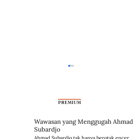
PREMIUM
Wawasan yang Menggugah Ahmad
Subardjo
Bukti Leluhur Austronesia Tertua di
Ahmad Subardjo tak hanya berotak encer 