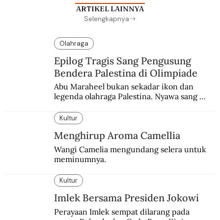
ARTIKEL LAINNYA
Selengkapnya
Olahraga
Epilog Tragis Sang Pengusung
Bendera Palestina di Olimpiade
Abu Maraheel bukan sekadar ikon dan 
legenda olahraga Palestina. Nyawa sang 
Olimpian tak tertolong setelah Israel 
memblokade Rafah.
Kultur
Menghirup Aroma Camellia
Wangi Camelia mengundang selera untuk 
meminumnya.
Kultur
Imlek Bersama Presiden Jokowi
Perayaan Imlek sempat dilarang pada 