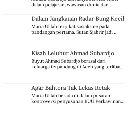
dalam pelajaran, wawasan dunia dan 
Taiwan dan Cina Selatan
kesadaran kebangsaannya tumbuh berkat 
Jules Verne, Multatuli, hingga Sun Yat-sen.
Dalam Jangkauan Radar Bung Kecil
Maria Ullfah terpikat sosialisme pada 
pandangan pertama. Sutan Sjahrir jadi 
comblangnya.
Kisah Leluhur Ahmad Subardjo
Buyut Ahmad Subardjo berasal dari 
keluarga terpandang di Aceh yang terlibat 
persaingan kekuasaan. Dia memilih 
merantau ke Jawa dan menjadi pemuka 
agama Islam. Anaknya mengikuti jejaknya.
Agar Bahtera Tak Lekas Retak
Maria Ullfah berada di dalam pusaran 
kontroversi penyusunan RUU Perkawinan. 
Berbuah manis walau penuh kompromi.