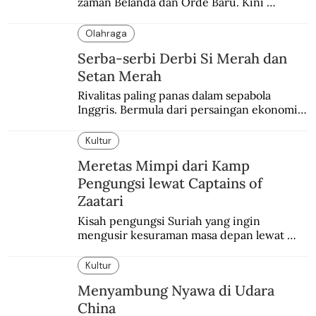
zaman Belanda dan Orde Baru. Kini 
dirayakan dengan semarak.
Olahraga
Serba-serbi Derbi Si Merah dan
Setan Merah
Rivalitas paling panas dalam sepabola 
Inggris. Bermula dari persaingan ekonomi 
dan industri.
Kultur
Meretas Mimpi dari Kamp
Pengungsi lewat Captains of
Zaatari
Kisah pengungsi Suriah yang ingin 
mengusir kesuraman masa depan lewat 
sepakbola. Disajikan dengan intim dan 
humanis.
Kultur
Menyambung Nyawa di Udara
China