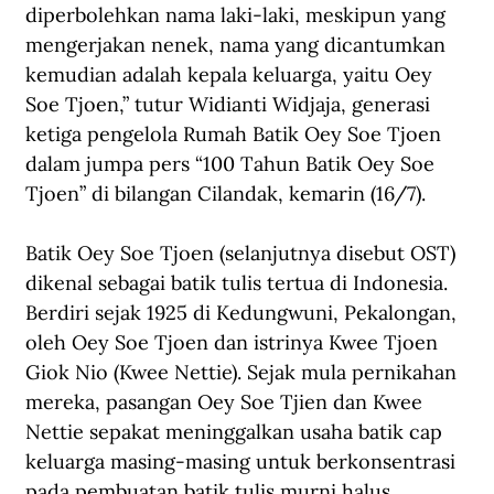
diperbolehkan nama laki-laki, meskipun yang 
mengerjakan nenek, nama yang dicantumkan 
kemudian adalah kepala keluarga, yaitu Oey 
Soe Tjoen,” tutur Widianti Widjaja, generasi 
ketiga pengelola Rumah Batik Oey Soe Tjoen 
dalam jumpa pers “100 Tahun Batik Oey Soe 
Tjoen” di bilangan Cilandak, kemarin (16/7).
Batik Oey Soe Tjoen (selanjutnya disebut OST) 
dikenal sebagai batik tulis tertua di Indonesia. 
Berdiri sejak 1925 di Kedungwuni, Pekalongan, 
oleh Oey Soe Tjoen dan istrinya Kwee Tjoen 
Giok Nio (Kwee Nettie). Sejak mula pernikahan 
mereka, pasangan Oey Soe Tjien dan Kwee 
Nettie sepakat meninggalkan usaha batik cap 
keluarga masing-masing untuk berkonsentrasi 
pada pembuatan batik tulis murni halus. 