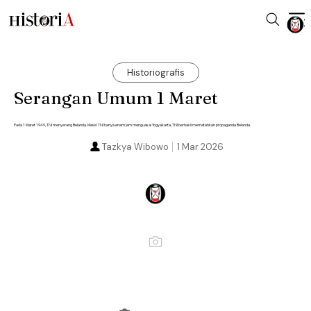
Historiografis
Serangan Umum 1 Maret
Pada 1 Maret 1949, TNI menyerang Belanda. Meski TNI hanya enam jam menguasai Yogyakarta, TNI berhasil mematahkan propaganda Belanda.
Tazkya Wibowo
1 Mar 2026