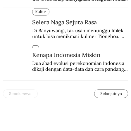
yang menyimpan kekuatan para dewa 
Yunani.
Kultur
Selera Naga Sejuta Rasa
Di Banyuwangi, tak usah menunggu Imlek 
untuk bisa menikmati kuliner Tionghoa. 
Ada pasar kuliner khas yang digelar tiap 
pekan.
Kenapa Indonesia Miskin
Dua abad evolusi perekonomian Indonesia 
dikaji dengan data-data dan cara pandang 
baru.
Sebelumnya
Selanjutnya