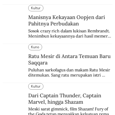
balapannya. Menghindari pengalaman 
enam dekade lampau.
Kultur
Manisnya Kekayaan Oopjen dari
Pahitnya Perbudakan
Sosok crazy rich dalam lukisan Rembrandt. 
Menimbun kekayaannya dari hasil memeras 
keringat para budak.
Kuno
Ratu Mesir di Antara Temuan Baru
Saqqara
Puluhan sarkofagus dan makam Ratu Mesir 
ditemukan. Sang ratu merupakan istri 
sekaligus putri salah satu firaun yang 
sebelumnya keberadaannya tak pernah 
Kultur
diketahui.
Dari Captain Thunder, Captain
Marvel, hingga Shazam
Meski sarat gimmick, film Shazam! Fury of 
the Gods tetap menyajikan keluguan remaja 