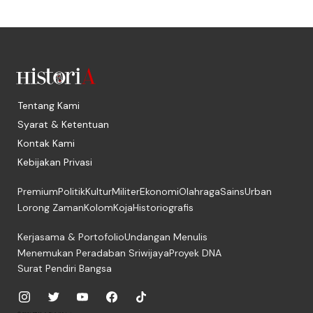
Tentang Kami
Syarat & Ketentuan
Kontak Kami
Kebijakan Privasi
Premium
Politik
Kultur
Militer
Ekonomi
Olahraga
Sains
Urban
Lorong Zaman
Kolom
Koja
Historiografis
Kerjasama & Portofolio
Undangan Menulis
Menemukan Peradaban Sriwijaya
Proyek DNA
Surat Pendiri Bangsa