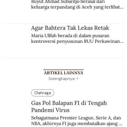
Buyut Ahmad Subardjo berasal dari 
keluarga terpandang di Aceh yang terlibat 
persaingan kekuasaan. Dia memilih 
merantau ke Jawa dan menjadi pemuka 
agama Islam. Anaknya mengikuti jejaknya.
Agar Bahtera Tak Lekas Retak
Maria Ullfah berada di dalam pusaran 
kontroversi penyusunan RUU Perkawinan. 
Berbuah manis walau penuh kompromi.
ARTIKEL LAINNYA
Selengkapnya
Olahraga
Gas Pol Balapan F1 di Tengah
Pandemi Virus
Sebagaimana Premier League, Serie A, dan 
NBA, akhirnya F1 juga membatalkan ajang 