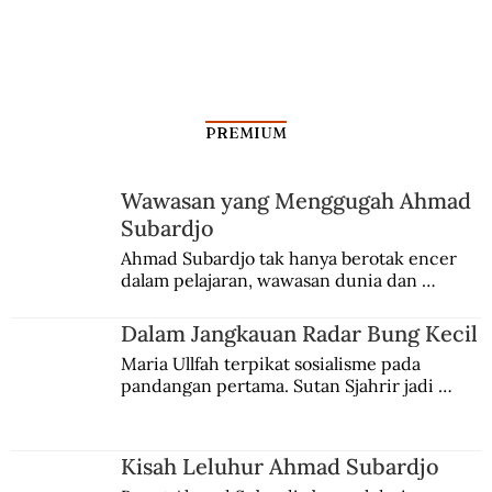
PREMIUM
Wawasan yang Menggugah Ahmad
Subardjo
Ahmad Subardjo tak hanya berotak encer 
dalam pelajaran, wawasan dunia dan 
kesadaran kebangsaannya tumbuh berkat 
Jules Verne, Multatuli, hingga Sun Yat-sen.
Dalam Jangkauan Radar Bung Kecil
Maria Ullfah terpikat sosialisme pada 
pandangan pertama. Sutan Sjahrir jadi 
comblangnya.
Kisah Leluhur Ahmad Subardjo