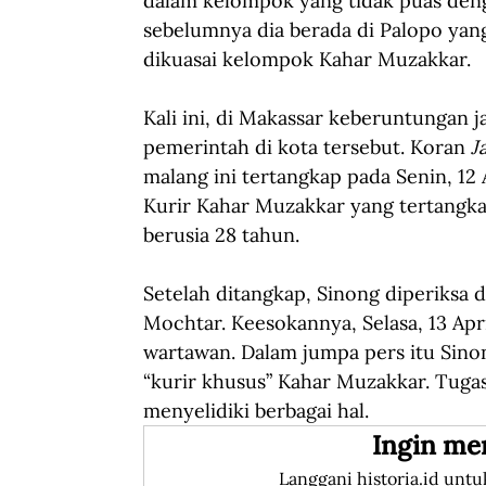
dalam kelompok yang tidak puas deng
sebelumnya dia berada di Palopo yang
dikuasai kelompok Kahar Muzakkar.
Kali ini, di Makassar keberuntungan j
pemerintah di kota tersebut. Koran 
J
malang ini tertangkap pada Senin, 12 
Kurir Kahar Muzakkar yang tertangkap
berusia 28 tahun.
Setelah ditangkap, Sinong diperiksa
Mochtar. Keesokannya, Selasa, 13 Ap
wartawan. Dalam jumpa pers itu Sino
“kurir khusus” Kahar Muzakkar. Tugas
menyelidiki berbagai hal.
Ingin me
Langgani historia.id untu