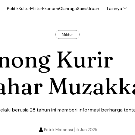
Politik
Kultur
Militer
Ekonomi
Olahraga
Sains
Urban
Lainnya
Militer
nong Kurir
ahar Muzakk
 lelaki berusia 28 tahun ini memberi informasi berharga ten
Petrik Matanasi
5 Jun 2025