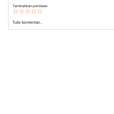
Tambahkan penilaian
Kronologi Kudatuli
Persatu
Tulis komentar...