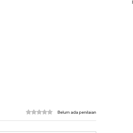
Dinilai 0 dari 5 bintang.
Belum ada penilaian