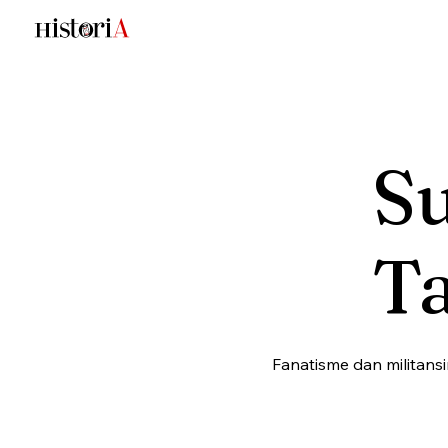
Su
T
Fanatisme dan militans