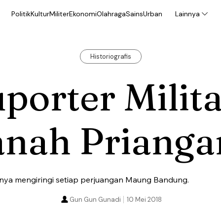
Politik
Kultur
Militer
Ekonomi
Olahraga
Sains
Urban
Lainnya
Historiografis
porter Milit
anah Prianga
inya mengiringi setiap perjuangan Maung Bandung.
Gun Gun Gunadi
10 Mei 2018