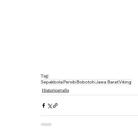
Tag:
Sepakbola
Persib
Bobotoh
Jawa Barat
Viking
Historiografis