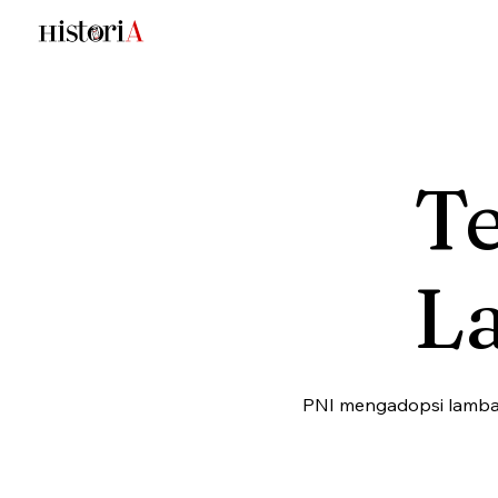
T
L
PNI mengadopsi lamba