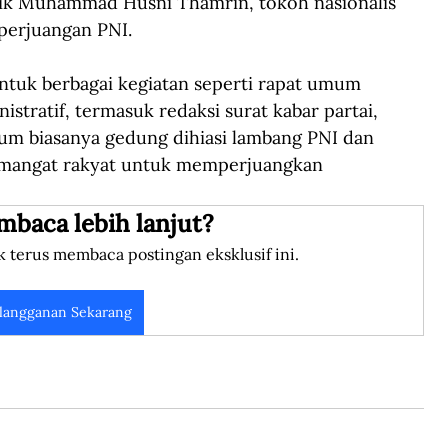
lik Muhammad Husni Thamrin, tokoh nasionalis 
perjuangan PNI. 
tuk berbagai kegiatan seperti rapat umum 
istratif, termasuk redaksi surat kabar partai, 
mum biasanya gedung dihiasi lambang PNI dan 
mangat rakyat untuk memperjuangkan 
mbaca lebih lanjut?
k terus membaca postingan eksklusif ini.
langganan Sekarang