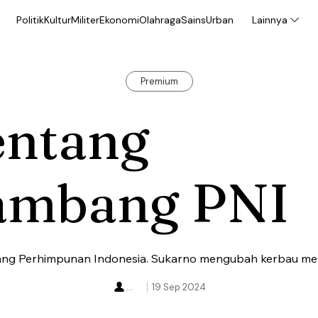
Politik
Kultur
Militer
Ekonomi
Olahraga
Sains
Urban
Lainnya
Premium
entang
ambang PNI
ng Perhimpunan Indonesia. Sukarno mengubah kerbau men
...
19 Sep 2024