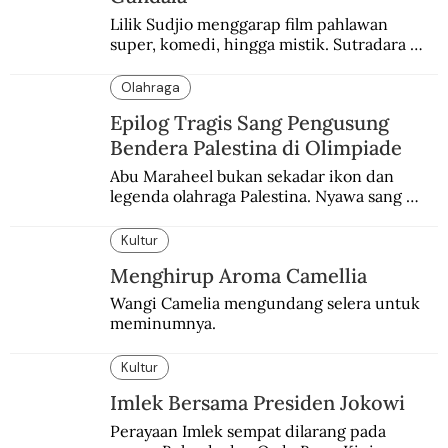
Lilik Sudjio menggarap film pahlawan 
super, komedi, hingga mistik. Sutradara 
terbaik yang kurang dilirik.
Olahraga
Epilog Tragis Sang Pengusung
Bendera Palestina di Olimpiade
Abu Maraheel bukan sekadar ikon dan 
legenda olahraga Palestina. Nyawa sang 
Olimpian tak tertolong setelah Israel 
memblokade Rafah.
Kultur
Menghirup Aroma Camellia
Wangi Camelia mengundang selera untuk 
meminumnya.
Kultur
Imlek Bersama Presiden Jokowi
Perayaan Imlek sempat dilarang pada 