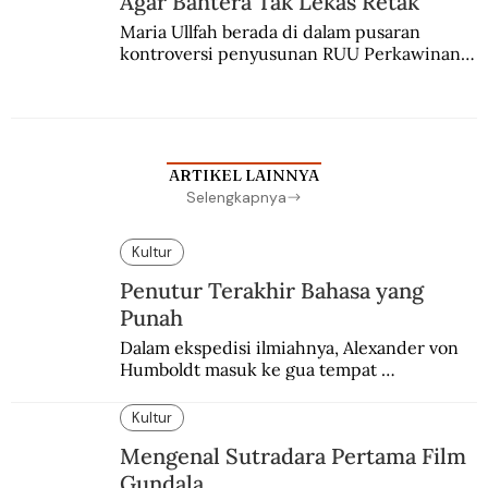
Agar Bahtera Tak Lekas Retak
Maria Ullfah berada di dalam pusaran 
kontroversi penyusunan RUU Perkawinan. 
Berbuah manis walau penuh kompromi.
ARTIKEL LAINNYA
Selengkapnya
Kultur
Penutur Terakhir Bahasa yang
Punah
Dalam ekspedisi ilmiahnya, Alexander von 
Humboldt masuk ke gua tempat 
pemakaman suku yang telah punah. Seekor 
burung nuri diyakini sebagai penutur 
Kultur
terakhir bahasa suku itu.
Mengenal Sutradara Pertama Film
Gundala