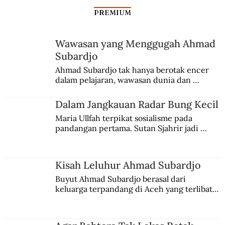
PREMIUM
Tentang Lambang PNI
Wawasan yang Menggugah Ahmad
Subardjo
Ahmad Subardjo tak hanya berotak encer 
dalam pelajaran, wawasan dunia dan 
kesadaran kebangsaannya tumbuh berkat 
Jules Verne, Multatuli, hingga Sun Yat-sen.
Dalam Jangkauan Radar Bung Kecil
Maria Ullfah terpikat sosialisme pada 
pandangan pertama. Sutan Sjahrir jadi 
comblangnya.
Kisah Leluhur Ahmad Subardjo
Buyut Ahmad Subardjo berasal dari 
keluarga terpandang di Aceh yang terlibat 
persaingan kekuasaan. Dia memilih 
merantau ke Jawa dan menjadi pemuka 
agama Islam. Anaknya mengikuti jejaknya.