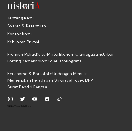
Tentang Kami
Syarat & Ketentuan
Kontak Kami
Kebijakan Privasi
Premium
Politik
Kultur
Militer
Ekonomi
Olahraga
Sains
Urban
Lorong Zaman
Kolom
Koja
Historiografis
Kerjasama & Portofolio
Undangan Menulis
Menemukan Peradaban Sriwijaya
Proyek DNA
Surat Pendiri Bangsa
© 2026, PT. Media Digital Historia.