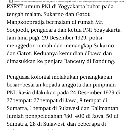
Sukarno bersama Asmara Hadi (kanan) dan istrinya, Ratna Djuami, anak angkat Sukarno. Asmara Hadi menghidupkan kembali Partindo pada 5 Agustus 1958.
RAPAT umum PNI di Yogyakarta bubar pada 
(narakata.com).
tengah malam. Sukarno dan Gatot 
Mangkoepradja bermalam di rumah Mr. 
Soejoedi, pengacara dan ketua PNI Yogyakarta. 
Jam lima pagi, 29 Desember 1929, polisi 
menggedor rumah dan menangkap Sukarno 
dan Gatot. Keduanya kemudian dibawa dan 
dimasukkan ke penjara Banceuy di Bandung. 
Penguasa kolonial melakukan penangkapan 
besar-besaran kepada anggota dan pimpinan 
PNI. Razia dilakukan pada 24 Desember 1929 di 
37 tempat: 27 tempat di Jawa, 8 tempat di 
Sumatra, 1 tempat di Sulawesi dan Kalimantan. 
Jumlah penggeledahan 780: 400 di Jawa, 50 di 
Sumatra, 28 di Sulawesi, dan beberapa di 