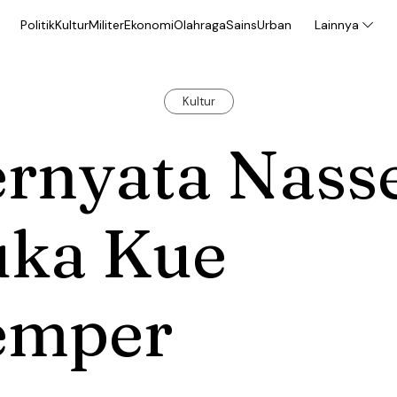
Politik
Kultur
Militer
Ekonomi
Olahraga
Sains
Urban
Lainnya
Kultur
ernyata Nass
uka Kue
emper