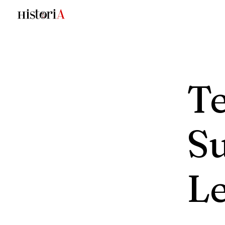
T
S
L