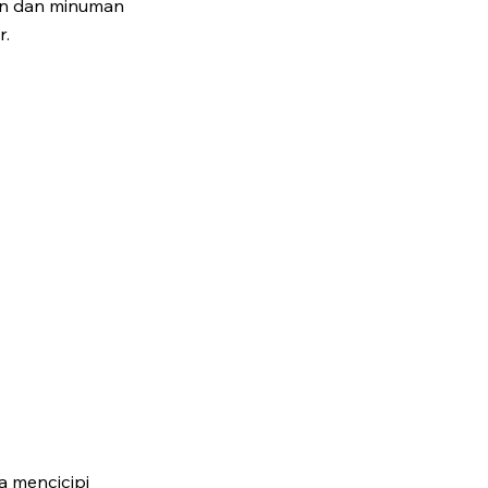
an dan minuman
r.
 mencicipi