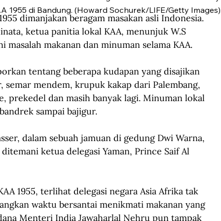
A 1955 di Bandung. (Howard Sochurek/LIFE/Getty Images)
1955 dimanjakan beragam masakan asli Indonesia. 
nata, ketua panitia lokal KAA, menunjuk W.S 
i masalah makanan dan minuman selama KAA.
aporkan tentang beberapa kudapan yang disajikan 
er, semar mendem, krupuk kakap dari Palembang, 
, prekedel dan masih banyak lagi. Minuman lokal 
 bandrek sampai bajigur.
asser, dalam sebuah jamuan di gedung Dwi Warna, 
ditemani ketua delegasi Yaman, Prince Saif Al 
A 1955, terlihat delegasi negara Asia Afrika tak 
luangkan waktu bersantai menikmati makanan yang 
erdana Menteri India Jawaharlal Nehru pun tampak 