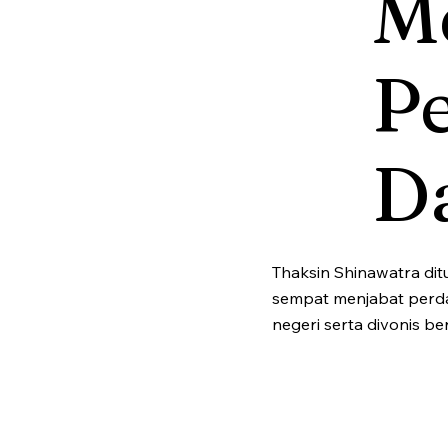
Me
P
D
Thaksin Shinawatra dit
sempat menjabat perdan
negeri serta divonis be