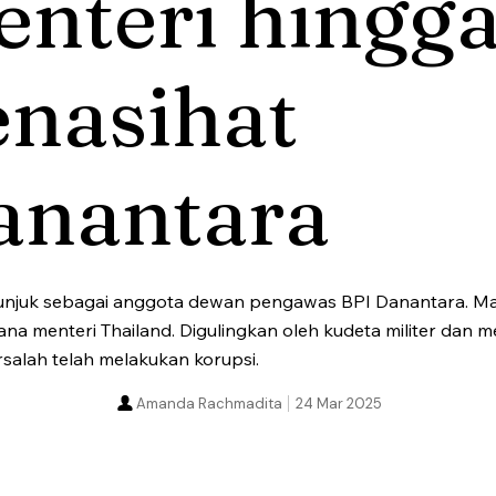
nteri hingg
enasihat
anantara
unjuk sebagai anggota dewan pengawas BPI Danantara. Mant
a menteri Thailand. Digulingkan oleh kudeta militer dan men
rsalah telah melakukan korupsi.
Amanda Rachmadita
24 Mar 2025