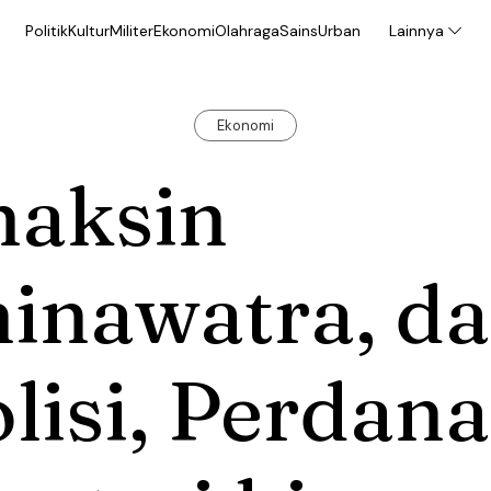
Politik
Kultur
Militer
Ekonomi
Olahraga
Sains
Urban
Lainnya
Ekonomi
haksin
inawatra, da
lisi, Perdana