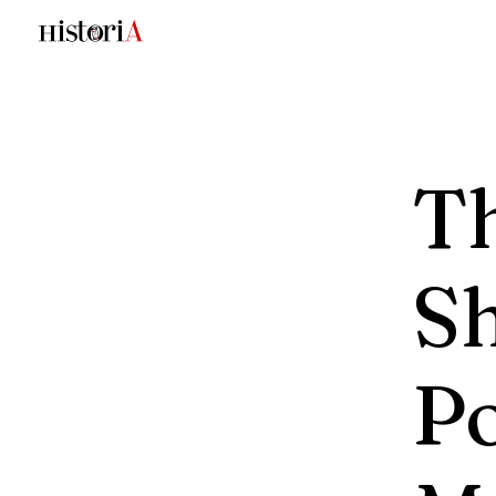
T
Sh
Po