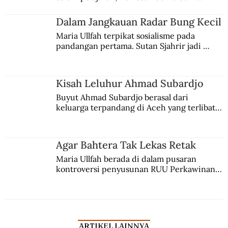
kesadaran kebangsaannya tumbuh berkat 
Jules Verne, Multatuli, hingga Sun Yat-sen.
Dalam Jangkauan Radar Bung Kecil
Maria Ullfah terpikat sosialisme pada 
pandangan pertama. Sutan Sjahrir jadi 
comblangnya.
Kisah Leluhur Ahmad Subardjo
Buyut Ahmad Subardjo berasal dari 
keluarga terpandang di Aceh yang terlibat 
persaingan kekuasaan. Dia memilih 
merantau ke Jawa dan menjadi pemuka 
agama Islam. Anaknya mengikuti jejaknya.
Agar Bahtera Tak Lekas Retak
Maria Ullfah berada di dalam pusaran 
kontroversi penyusunan RUU Perkawinan. 
Berbuah manis walau penuh kompromi.
ARTIKEL LAINNYA