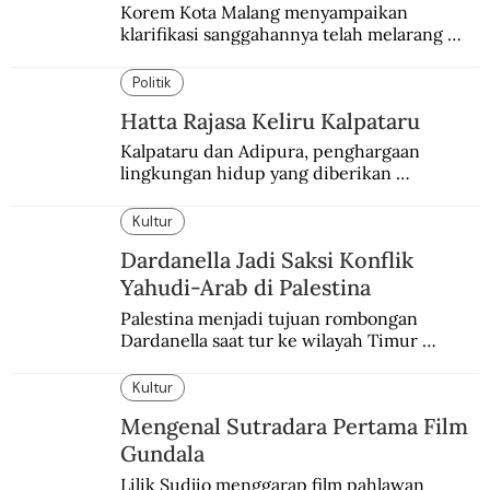
Korem Kota Malang menyampaikan 
klarifikasi sanggahannya telah melarang 
seminar sejarah di Universitas Negeri 
Malang.
Politik
Hatta Rajasa Keliru Kalpataru
Kalpataru dan Adipura, penghargaan 
lingkungan hidup yang diberikan 
pemerintah setiap tahun kepada dua pihak 
yang berbeda.
Kultur
Dardanella Jadi Saksi Konflik
Yahudi-Arab di Palestina
Palestina menjadi tujuan rombongan 
Dardanella saat tur ke wilayah Timur 
Tengah. Di sana mereka menjadi saksi 
ketegangan antara orang Yahudi dan 
Kultur
penduduk Arab.
Mengenal Sutradara Pertama Film
Gundala
Lilik Sudjio menggarap film pahlawan 