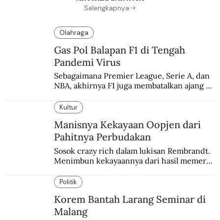
Selengkapnya
Olahraga
Gas Pol Balapan F1 di Tengah
Pandemi Virus
Sebagaimana Premier League, Serie A, dan 
NBA, akhirnya F1 juga membatalkan ajang 
balapannya. Menghindari pengalaman 
enam dekade lampau.
Kultur
Manisnya Kekayaan Oopjen dari
Pahitnya Perbudakan
Sosok crazy rich dalam lukisan Rembrandt. 
Menimbun kekayaannya dari hasil memeras 
keringat para budak.
Politik
Korem Bantah Larang Seminar di
Malang