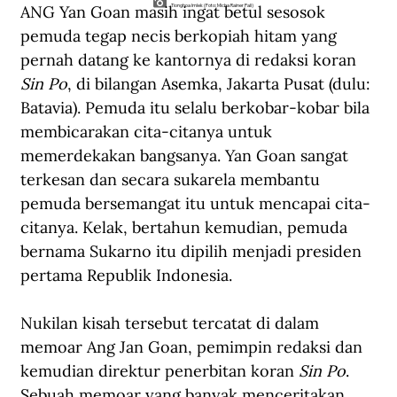
ANG Yan Goan masih ingat betul sesosok 
Tionghoa Imlek (Foto: Micha Rainer Pali)
pemuda tegap necis berkopiah hitam yang 
pernah datang ke kantornya di redaksi koran 
Sin Po
, di bilangan Asemka, Jakarta Pusat (dulu: 
Batavia). Pemuda itu selalu berkobar-kobar bila 
membicarakan cita-citanya untuk 
memerdekakan bangsanya. Yan Goan sangat 
terkesan dan secara sukarela membantu 
pemuda bersemangat itu untuk mencapai cita-
citanya. Kelak, bertahun kemudian, pemuda 
bernama Sukarno itu dipilih menjadi presiden 
pertama Republik Indonesia.
Nukilan kisah tersebut tercatat di dalam 
memoar Ang Jan Goan, pemimpin redaksi dan 
kemudian direktur penerbitan koran 
Sin Po
. 
Sebuah memoar yang banyak menceritakan 