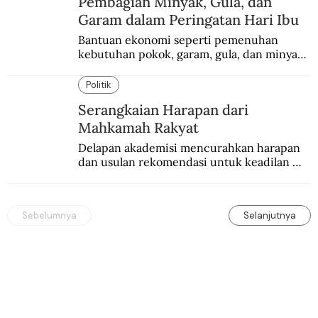
Pembagian Minyak, Gula, dan
Garam dalam Peringatan Hari Ibu
Bantuan ekonomi seperti pemenuhan 
kebutuhan pokok, garam, gula, dan minyak 
menjadi salah satu perhatian dalam 
peringatan Hari Ibu.
Politik
Serangkaian Harapan dari
Mahkamah Rakyat
Delapan akademisi mencurahkan harapan 
dan usulan rekomendasi untuk keadilan 
Pemilu. Mengingatkan spirit para pendiri 
bangsa dan perjuangan Reformasi 1998.
Sebelumnya
Selanjutnya