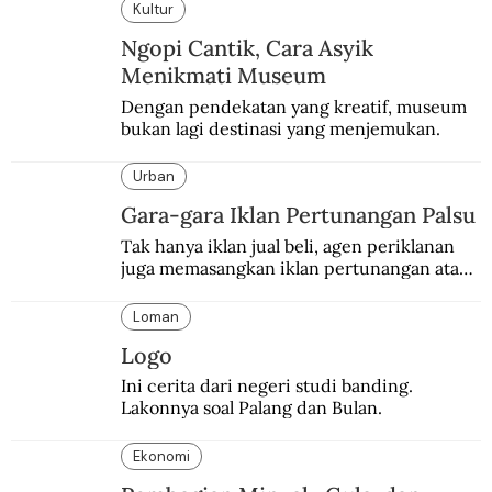
Kultur
Ngopi Cantik, Cara Asyik
Menikmati Museum
Dengan pendekatan yang kreatif, museum 
bukan lagi destinasi yang menjemukan.
Urban
Gara-gara Iklan Pertunangan Palsu
Tak hanya iklan jual beli, agen periklanan 
juga memasangkan iklan pertunangan atau 
pernikahan. Ini kisah Hamid yang 
memasang iklan pertunangan palsu.
Loman
Logo
Ini cerita dari negeri studi banding. 
Lakonnya soal Palang dan Bulan.
Ekonomi