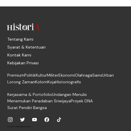
Tentang Kami
Syarat & Ketentuan
Kontak Kami
Kebijakan Privasi
Premium
Politik
Kultur
Militer
Ekonomi
Olahraga
Sains
Urban
Lorong Zaman
Kolom
Koja
Historiografis
Kerjasama & Portofolio
Undangan Menulis
Menemukan Peradaban Sriwijaya
Proyek DNA
Surat Pendiri Bangsa
© 2026, PT. Media Digital Historia.