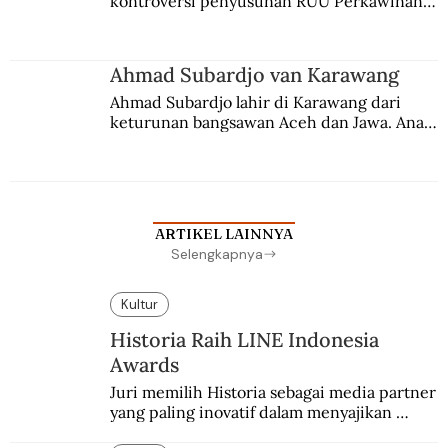
kontroversi penyusunan RUU Perkawinan. 
Berbuah manis walau penuh kompromi.
Ahmad Subardjo van Karawang
Ahmad Subardjo lahir di Karawang dari 
keturunan bangsawan Aceh dan Jawa. Anak 
kesayangan mantri polisi ini pindah ke 
Batavia untuk melanjutkan pendidikan di 
sekolah Belanda.
ARTIKEL LAINNYA
Selengkapnya
Kultur
Historia Raih LINE Indonesia
Awards
Juri memilih Historia sebagai media partner 
yang paling inovatif dalam menyajikan 
konten sejarah populer