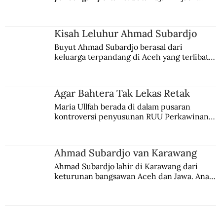
comblangnya.
Kisah Leluhur Ahmad Subardjo
Buyut Ahmad Subardjo berasal dari 
keluarga terpandang di Aceh yang terlibat 
persaingan kekuasaan. Dia memilih 
merantau ke Jawa dan menjadi pemuka 
agama Islam. Anaknya mengikuti jejaknya.
Agar Bahtera Tak Lekas Retak
Maria Ullfah berada di dalam pusaran 
kontroversi penyusunan RUU Perkawinan. 
Berbuah manis walau penuh kompromi.
Ahmad Subardjo van Karawang
Ahmad Subardjo lahir di Karawang dari 
keturunan bangsawan Aceh dan Jawa. Anak 
kesayangan mantri polisi ini pindah ke 
Batavia untuk melanjutkan pendidikan di 
sekolah Belanda.