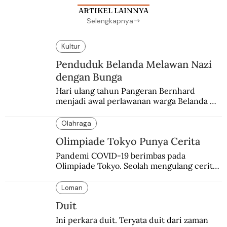
ARTIKEL LAINNYA
Selengkapnya
Kultur
Penduduk Belanda Melawan Nazi
dengan Bunga
Hari ulang tahun Pangeran Bernhard 
menjadi awal perlawanan warga Belanda 
terhadap pendudukan Nazi Jerman. Bunga 
anyelir favorit sang pangeran menjadi 
Olahraga
simbol perlawanan.
Olimpiade Tokyo Punya Cerita
Pandemi COVID-19 berimbas pada 
Olimpiade Tokyo. Seolah mengulang cerita 
kelam 80 tahun silam meski penyebabnya 
berbeda.
Loman
Duit
Ini perkara duit. Teryata duit dari zaman 