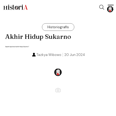
Historiografis
Akhir Hidup Sukarno
Seperti apa kisah akhir hidup Sukarno?
Tazkya Wibowo
20 Jun 2024