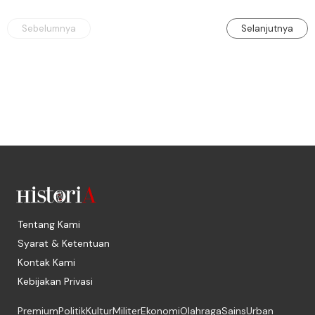
Covid-19. Sebagaimana pendahulunya, 
Woodrow Wilson, yang terkena Flu Spanyol.
Sebelumnya
Selanjutnya
Tentang Kami
Syarat & Ketentuan
Kontak Kami
Kebijakan Privasi
Premium
Politik
Kultur
Militer
Ekonomi
Olahraga
Sains
Urban