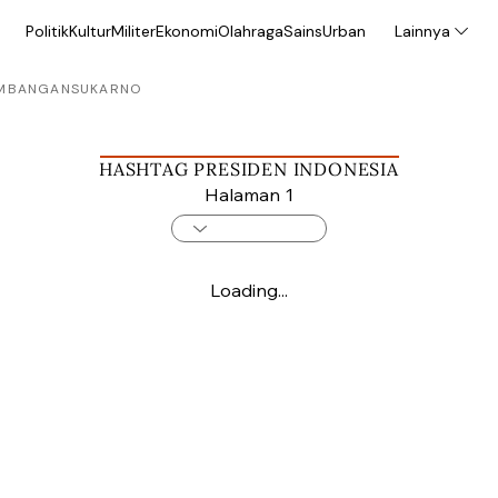
Politik
Kultur
Militer
Ekonomi
Olahraga
Sains
Urban
Lainnya
MBANGAN
SUKARNO
HASHTAG PRESIDEN INDONESIA
Halaman 1
Loading...