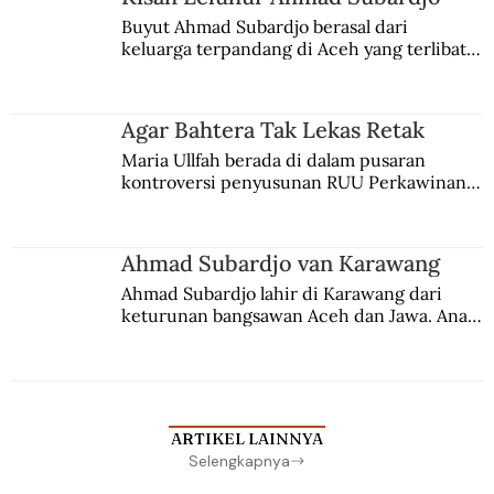
Buyut Ahmad Subardjo berasal dari 
keluarga terpandang di Aceh yang terlibat 
persaingan kekuasaan. Dia memilih 
merantau ke Jawa dan menjadi pemuka 
agama Islam. Anaknya mengikuti jejaknya.
Agar Bahtera Tak Lekas Retak
Maria Ullfah berada di dalam pusaran 
kontroversi penyusunan RUU Perkawinan. 
Berbuah manis walau penuh kompromi.
Ahmad Subardjo van Karawang
Ahmad Subardjo lahir di Karawang dari 
keturunan bangsawan Aceh dan Jawa. Anak 
kesayangan mantri polisi ini pindah ke 
Batavia untuk melanjutkan pendidikan di 
sekolah Belanda.
ARTIKEL LAINNYA
Selengkapnya