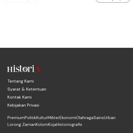
Tentang Kami
Syarat & Ketentuan
Kontak Kami
Kebijakan Privasi
Premium
Politik
Kultur
Militer
Ekonomi
Olahraga
Sains
Urban
Lorong Zaman
Kolom
Koja
Historiografis