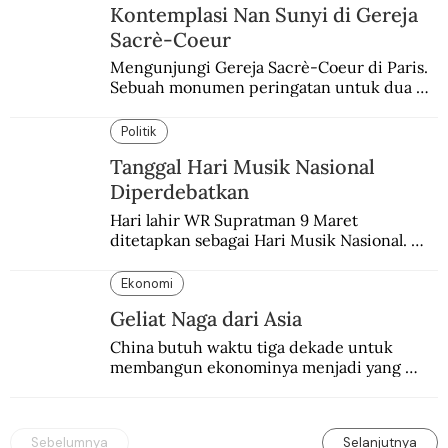
Kontemplasi Nan Sunyi di Gereja
Sacrè-Coeur
Mengunjungi Gereja Sacrè-Coeur di Paris. 
Sebuah monumen peringatan untuk dua 
peristiwa yang memukul kaum Katolik 
Prancis.
Politik
Tanggal Hari Musik Nasional
Diperdebatkan
Hari lahir WR Supratman 9 Maret 
ditetapkan sebagai Hari Musik Nasional. 
Padahal tanggal itu masih diperdebatkan.
Ekonomi
Geliat Naga dari Asia
China butuh waktu tiga dekade untuk 
membangun ekonominya menjadi yang 
terpesat di dunia.
Sebelumnya
Selanjutnya