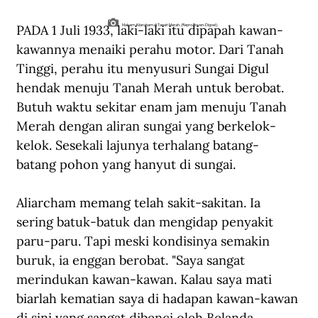
PADA 1 Juli 1933, laki-laki itu dipapah kawan-
Makam Aliarcham di Tanah Merah. (Repro Boven-Digoel).
kawannya menaiki perahu motor. Dari Tanah 
Tinggi, perahu itu menyusuri Sungai Digul 
hendak menuju Tanah Merah untuk berobat. 
Butuh waktu sekitar enam jam menuju Tanah 
Merah dengan aliran sungai yang berkelok-
kelok. Sesekali lajunya terhalang batang-
batang pohon yang hanyut di sungai.
Aliarcham memang telah sakit-sakitan. Ia 
sering batuk-batuk dan mengidap penyakit 
paru-paru. Tapi meski kondisinya semakin 
buruk, ia enggan berobat. "Saya sangat 
merindukan kawan-kawan. Kalau saya mati 
biarlah kematian saya di hadapan kawan-kawan 
di sini yang sangat dibenci oleh Belanda 