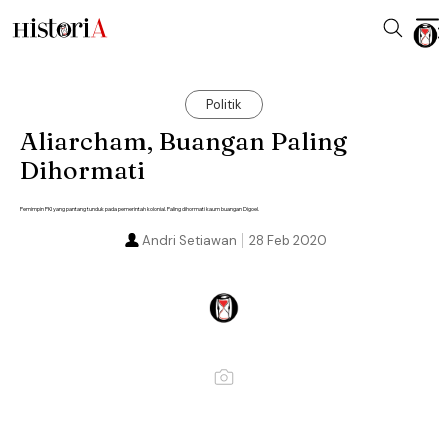
Politik
Aliarcham, Buangan Paling
Dihormati
Pemimpin PKI yang pantang tunduk pada pemerintah kolonial. Paling dihormati kaum buangan Digoel.
Andri Setiawan
28 Feb 2020