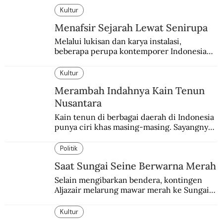
Kultur
Menafsir Sejarah Lewat Senirupa
Melalui lukisan dan karya instalasi,
beberapa perupa kontemporer Indonesia
merayakan 70 tahun kemerdekaan
Indonesia.
Kultur
Merambah Indahnya Kain Tenun
Nusantara
Kain tenun di berbagai daerah di Indonesia 
punya ciri khas masing-masing. Sayangnya, 
pendataan tentang para perajinnya masih 
belum memadai.
Politik
Saat Sungai Seine Berwarna Merah
Selain mengibarkan bendera, kontingen 
Aljazair melarung mawar merah ke Sungai 
Seine yang jadi saksi Pembantaian Paris.
Kultur