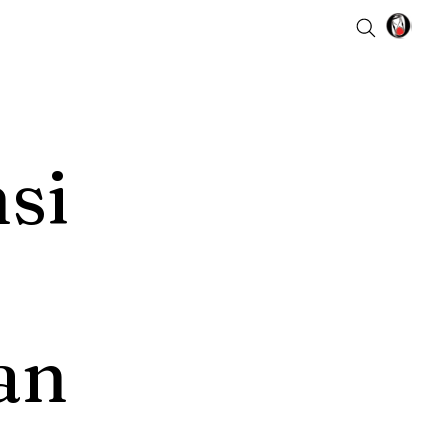
si
an