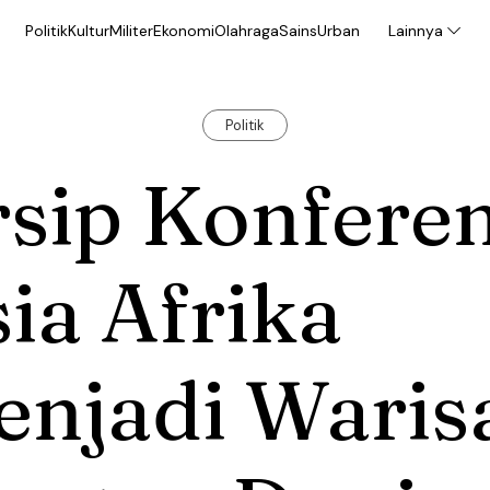
Politik
Kultur
Militer
Ekonomi
Olahraga
Sains
Urban
Lainnya
Politik
sip Konferen
ia Afrika
enjadi Waris