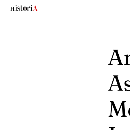
Ar
As
M