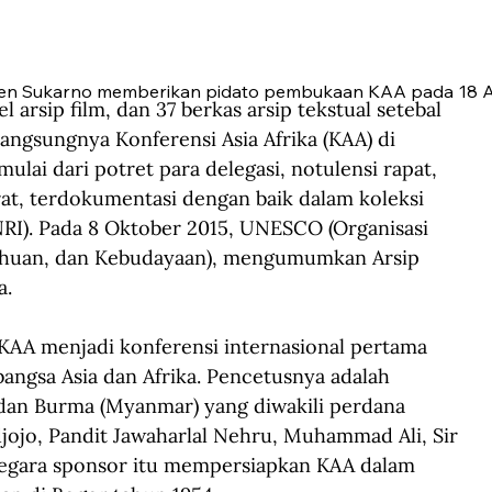
en Sukarno memberikan pidato pembukaan KAA pada 18 Ap
 arsip film, dan 37 berkas arsip tekstual setebal 
langsungnya Konferensi Asia Afrika (KAA) di 
ulai dari potret para delegasi, notulensi rapat, 
at, terdokumentasi dengan baik dalam koleksi 
NRI). Pada 8 Oktober 2015, UNESCO (Organisasi 
ahuan, dan Kebudayaan), mengumumkan Arsip 
a.
AA menjadi konferensi internasional pertama 
gsa Asia dan Afrika. Pencetusnya adalah 
, dan Burma (Myanmar) yang diwakili perdana 
jojo, Pandit Jawaharlal Nehru, Muhammad Ali, Sir 
negara sponsor itu mempersiapkan KAA dalam 