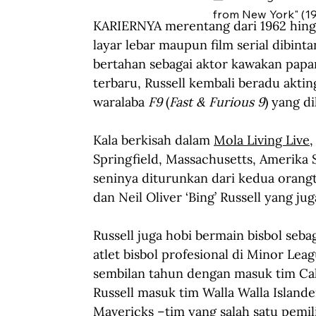
from New York" (1
KARIERNYA merentang dari 1962 hin
layar lebar maupun film serial
dibinta
bertahan sebagai aktor kawakan papan
terbaru, Russell kembali beradu aktin
waralaba 
F9
 (
Fast & Furious 9
) yang d
Kala berkisah dalam 
Mola Living Live
,
Springfield, Massachusetts, Amerika S
seninya
diturunkan dari kedua orangt
dan Neil Oliver ‘Bing’ Russell yang ju
Russell juga hobi bermain bisbol seb
atlet bisbol profesional di Minor Leag
sembilan tahun dengan masuk tim Cali
Russell masuk tim Walla Walla Islande
Mavericks –tim
yang salah satu pemil