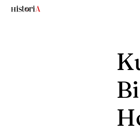
Ku
Bi
H