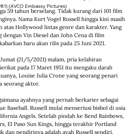
981) (AVCO Embassy Pictures)
gga
59 tahun berselang. Tidak kurang dari 101 film 
nginya. Nama Kurt Vogel Russell
hingga kini masih 
 atas Hollywood lintas genre dan karakter. Yang 
g dengan Vin Diesel dan John Cena di film 
ikabarkan baru akan rilis pada 25 Juni 2021.
 Jumat (21/5/2021) malam, pria kelahiran 
erikat pada 17 Maret 1951
itu mengaku darah 
uanya, Louise Julia Crone yang seorang penari 
ga seorang aktor.
agaimana ayahnya yang pernah berkarier sebagai 
ue Baseball.
Russell mulai menseriusi bisbol di usia 
fornia Angels.
Setelah pindah ke Bend Rainbows, 
rs, El Paso Sun Kings, hingga terakhir Portland 
ik dan pendirinya adalah ayah Russell sendiri. 