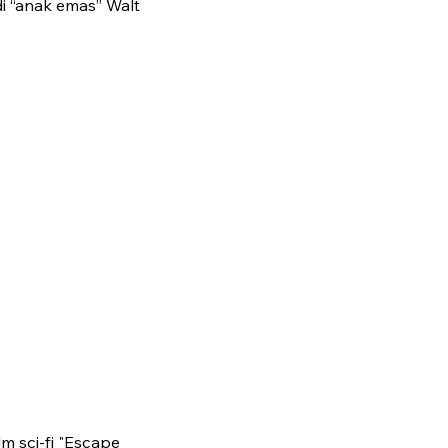
di “anak emas” Walt
lm sci-fi "Escape