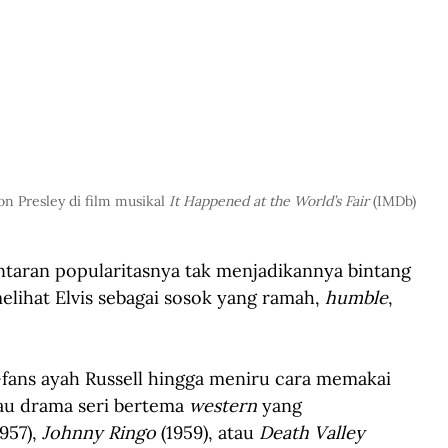
n Presley di film musikal 
It Happened at the World’s Fair
 (IMDb)
antaran popularitasnya tak menjadikannya bintang 
elihat Elvis sebagai sosok yang ramah, 
humble
, 
-fans ayah Russell hingga meniru cara memakai 
tau drama seri bertema 
western
 yang 
1957), 
Johnny Ringo
 (1959), atau
Death Valley 