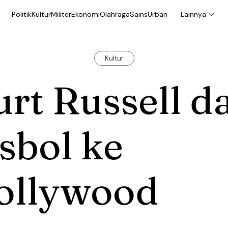
Politik
Kultur
Militer
Ekonomi
Olahraga
Sains
Urban
Lainnya
Kultur
rt Russell da
sbol ke
ollywood