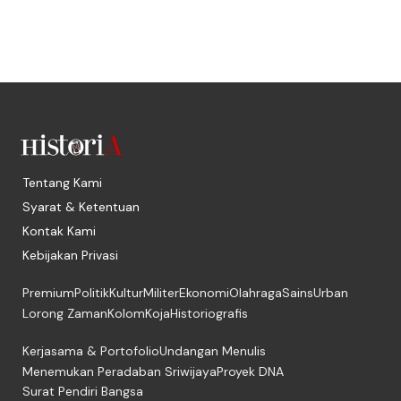
Tentang Kami
Syarat & Ketentuan
Kontak Kami
Kebijakan Privasi
Premium
Politik
Kultur
Militer
Ekonomi
Olahraga
Sains
Urban
Lorong Zaman
Kolom
Koja
Historiografis
Kerjasama & Portofolio
Undangan Menulis
Menemukan Peradaban Sriwijaya
Proyek DNA
Surat Pendiri Bangsa