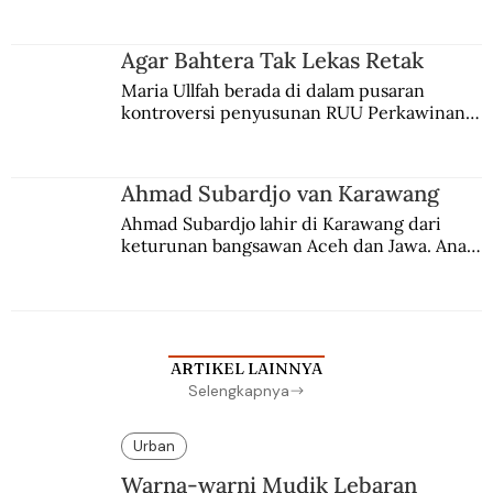
persaingan kekuasaan. Dia memilih 
merantau ke Jawa dan menjadi pemuka 
agama Islam. Anaknya mengikuti jejaknya.
Agar Bahtera Tak Lekas Retak
Maria Ullfah berada di dalam pusaran 
kontroversi penyusunan RUU Perkawinan. 
Berbuah manis walau penuh kompromi.
Ahmad Subardjo van Karawang
Ahmad Subardjo lahir di Karawang dari 
keturunan bangsawan Aceh dan Jawa. Anak 
kesayangan mantri polisi ini pindah ke 
Batavia untuk melanjutkan pendidikan di 
sekolah Belanda.
ARTIKEL LAINNYA
Selengkapnya
Urban
Warna-warni Mudik Lebaran