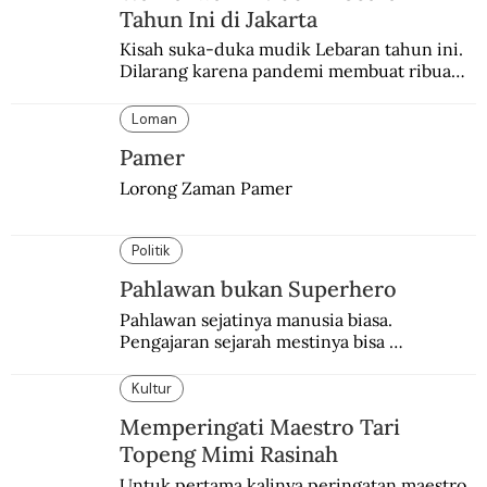
Tahun Ini di Jakarta
Kisah suka-duka mudik Lebaran tahun ini. 
Dilarang karena pandemi membuat ribuan 
orang berbondong-bondong pulang 
kampung lebih awal.
Loman
Pamer
Lorong Zaman Pamer
Politik
Pahlawan bukan Superhero
Pahlawan sejatinya manusia biasa. 
Pengajaran sejarah mestinya bisa 
menghadirkan sosok humanisnya.
Kultur
Memperingati Maestro Tari
Topeng Mimi Rasinah
Untuk pertama kalinya peringatan maestro 