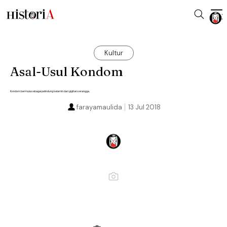
Kultur
Asal-Usul Kondom
Kondom bermula sebagai pelindung kelamin dari gigitan serangga.
farayamaulida
13 Jul 2018