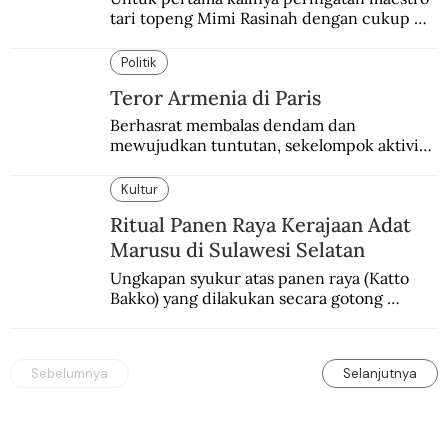
tari topeng Mimi Rasinah dengan cukup 
besar. Melibatkan seniman nasional dan 
internasional.
Politik
Teror Armenia di Paris
Berhasrat membalas dendam dan 
mewujudkan tuntutan, sekelompok aktivis 
garis keras Armenia mengebom bandara di 
Paris.
Kultur
Ritual Panen Raya Kerajaan Adat
Marusu di Sulawesi Selatan
Ungkapan syukur atas panen raya (Katto 
Bakko) yang dilakukan secara gotong 
royong.
Sebelumnya
Selanjutnya