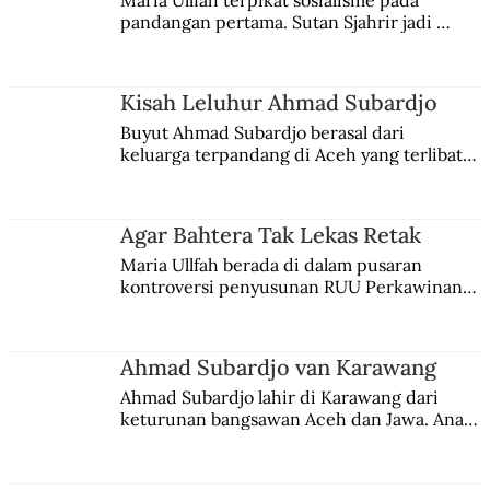
Maria Ullfah terpikat sosialisme pada 
pandangan pertama. Sutan Sjahrir jadi 
Permukiman Kuno di Proyek Tol
comblangnya.
Pandaan-Malang
Kisah Leluhur Ahmad Subardjo
Buyut Ahmad Subardjo berasal dari 
keluarga terpandang di Aceh yang terlibat 
persaingan kekuasaan. Dia memilih 
merantau ke Jawa dan menjadi pemuka 
agama Islam. Anaknya mengikuti jejaknya.
Agar Bahtera Tak Lekas Retak
Maria Ullfah berada di dalam pusaran 
kontroversi penyusunan RUU Perkawinan. 
Berbuah manis walau penuh kompromi.
Ahmad Subardjo van Karawang
Ahmad Subardjo lahir di Karawang dari 
keturunan bangsawan Aceh dan Jawa. Anak 
kesayangan mantri polisi ini pindah ke 
Batavia untuk melanjutkan pendidikan di 
sekolah Belanda.