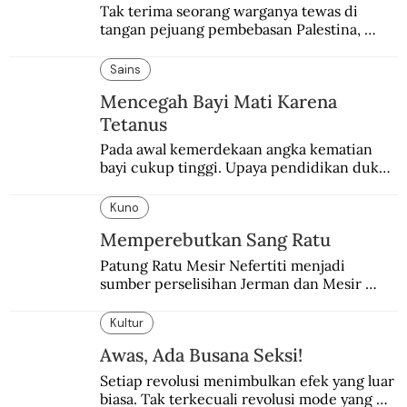
Tak terima seorang warganya tewas di 
tangan pejuang pembebasan Palestina, 
pemerintahan Ronald Reagan melakukan 
pembalasan.
Sains
Mencegah Bayi Mati Karena
Tetanus
Pada awal kemerdekaan angka kematian 
bayi cukup tinggi. Upaya pendidikan dukun 
pun dilakukan lewat Proyek Serpong.
Kuno
Memperebutkan Sang Ratu
Patung Ratu Mesir Nefertiti menjadi 
sumber perselisihan Jerman dan Mesir 
selama puluhan tahun.
Kultur
Awas, Ada Busana Seksi!
Setiap revolusi menimbulkan efek yang luar 
biasa. Tak terkecuali revolusi mode yang 