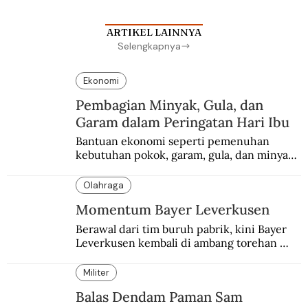
ARTIKEL LAINNYA
Selengkapnya
Ekonomi
Pembagian Minyak, Gula, dan
Garam dalam Peringatan Hari Ibu
Bantuan ekonomi seperti pemenuhan 
kebutuhan pokok, garam, gula, dan minyak 
menjadi salah satu perhatian dalam 
peringatan Hari Ibu.
Olahraga
Momentum Bayer Leverkusen
Berawal dari tim buruh pabrik, kini Bayer 
Leverkusen kembali di ambang torehan 
“treble”. Sempat diejek dengan julukan 
“Neverkusen”.
Militer
Balas Dendam Paman Sam