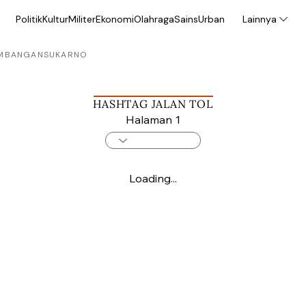
Politik
Kultur
Militer
Ekonomi
Olahraga
Sains
Urban
Lainnya
MBANGAN
SUKARNO
HASHTAG JALAN TOL
Halaman 1
Loading...