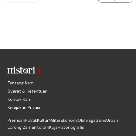
Tentang Kami
Syarat & Ketentuan
Kontak Kami
Kebijakan Privasi
Premium
Politik
Kultur
Militer
Ekonomi
Olahraga
Sains
Urban
Lorong Zaman
Kolom
Koja
Historiografis