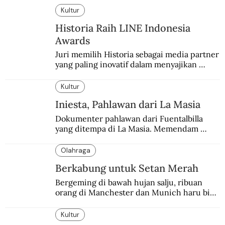
Kultur
Historia Raih LINE Indonesia
Awards
Juri memilih Historia sebagai media partner 
yang paling inovatif dalam menyajikan 
konten sejarah populer
Kultur
Iniesta, Pahlawan dari La Masia
Dokumenter pahlawan dari Fuentalbilla 
yang ditempa di La Masia. Memendam 
beban psikis di balik sifatnya yang kalem 
dan dingin.
Olahraga
Berkabung untuk Setan Merah
Bergeming di bawah hujan salju, ribuan 
orang di Manchester dan Munich haru biru 
mengenang 60 tahun tragedi yang 
menimpa MU.
Kultur