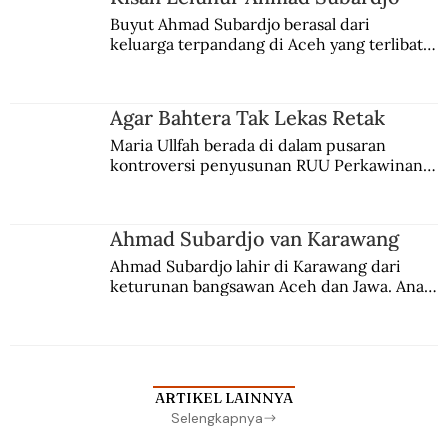
Buyut Ahmad Subardjo berasal dari 
keluarga terpandang di Aceh yang terlibat 
persaingan kekuasaan. Dia memilih 
merantau ke Jawa dan menjadi pemuka 
agama Islam. Anaknya mengikuti jejaknya.
Agar Bahtera Tak Lekas Retak
Maria Ullfah berada di dalam pusaran 
kontroversi penyusunan RUU Perkawinan. 
Berbuah manis walau penuh kompromi.
Ahmad Subardjo van Karawang
Ahmad Subardjo lahir di Karawang dari 
keturunan bangsawan Aceh dan Jawa. Anak 
kesayangan mantri polisi ini pindah ke 
Batavia untuk melanjutkan pendidikan di 
sekolah Belanda.
ARTIKEL LAINNYA
Selengkapnya