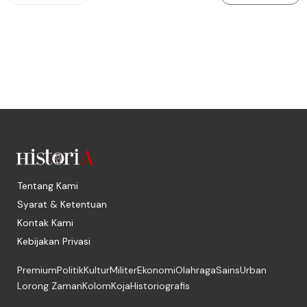
Tentang Kami
Syarat & Ketentuan
Kontak Kami
Kebijakan Privasi
Premium
Politik
Kultur
Militer
Ekonomi
Olahraga
Sains
Urban
Lorong Zaman
Kolom
Koja
Historiografis