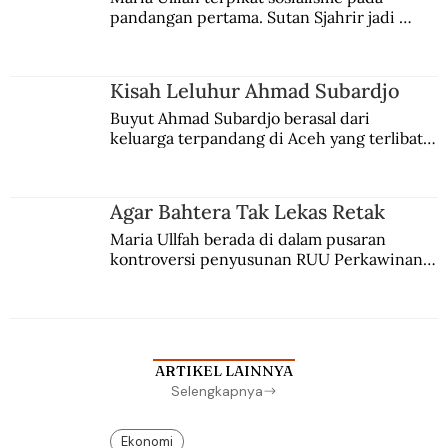
pandangan pertama. Sutan Sjahrir jadi 
comblangnya.
Kisah Leluhur Ahmad Subardjo
Buyut Ahmad Subardjo berasal dari 
keluarga terpandang di Aceh yang terlibat 
persaingan kekuasaan. Dia memilih 
merantau ke Jawa dan menjadi pemuka 
agama Islam. Anaknya mengikuti jejaknya.
Agar Bahtera Tak Lekas Retak
Maria Ullfah berada di dalam pusaran 
kontroversi penyusunan RUU Perkawinan. 
Berbuah manis walau penuh kompromi.
ARTIKEL LAINNYA
Selengkapnya
Ekonomi