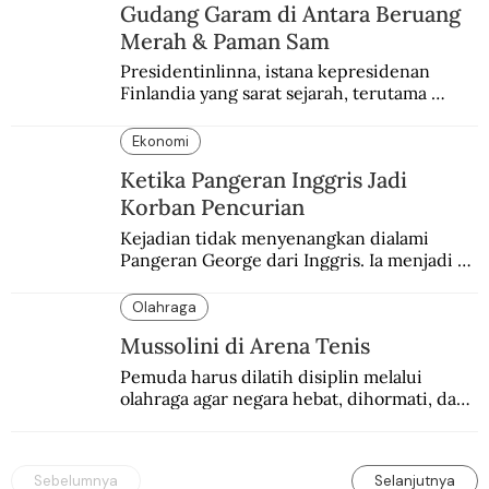
Gudang Garam di Antara Beruang
Merah & Paman Sam
Presidentinlinna, istana kepresidenan 
Finlandia yang sarat sejarah, terutama 
terkait Amerika dan Rusia.
Ekonomi
Ketika Pangeran Inggris Jadi
Korban Pencurian
Kejadian tidak menyenangkan dialami 
Pangeran George dari Inggris. Ia menjadi 
korban pencurian saat berkunjung ke 
Buenos Aires, Argentina.
Olahraga
Mussolini di Arena Tenis
Pemuda harus dilatih disiplin melalui 
olahraga agar negara hebat, dihormati, dan 
ditakuti, kata Mussolini.
Sebelumnya
Selanjutnya