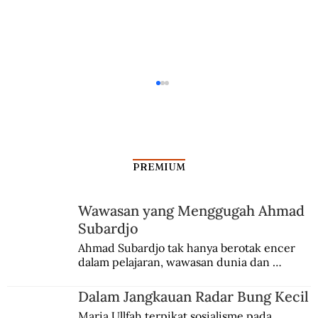
PREMIUM
Wawasan yang Menggugah Ahmad
Skandal Senjata Era Soeharto
Subardjo
Ahmad Subardjo tak hanya berotak encer 
dalam pelajaran, wawasan dunia dan 
kesadaran kebangsaannya tumbuh berkat 
Jules Verne, Multatuli, hingga Sun Yat-sen.
Dalam Jangkauan Radar Bung Kecil
Maria Ullfah terpikat sosialisme pada 