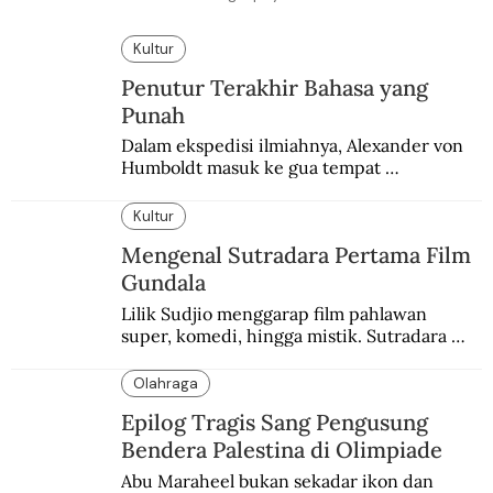
Kultur
Penutur Terakhir Bahasa yang
Punah
Dalam ekspedisi ilmiahnya, Alexander von 
Humboldt masuk ke gua tempat 
pemakaman suku yang telah punah. Seekor 
burung nuri diyakini sebagai penutur 
Kultur
terakhir bahasa suku itu.
Mengenal Sutradara Pertama Film
Gundala
Lilik Sudjio menggarap film pahlawan 
super, komedi, hingga mistik. Sutradara 
terbaik yang kurang dilirik.
Olahraga
Epilog Tragis Sang Pengusung
Bendera Palestina di Olimpiade
Abu Maraheel bukan sekadar ikon dan 