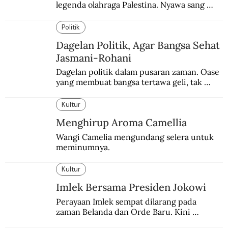
legenda olahraga Palestina. Nyawa sang 
Olimpian tak tertolong setelah Israel 
memblokade Rafah.
Politik
Dagelan Politik, Agar Bangsa Sehat
Jasmani-Rohani
Dagelan politik dalam pusaran zaman. Oase 
yang membuat bangsa tertawa geli, tak 
melulu nyeri.
Kultur
Menghirup Aroma Camellia
Wangi Camelia mengundang selera untuk 
meminumnya.
Kultur
Imlek Bersama Presiden Jokowi
Perayaan Imlek sempat dilarang pada 
zaman Belanda dan Orde Baru. Kini 
dirayakan dengan semarak.