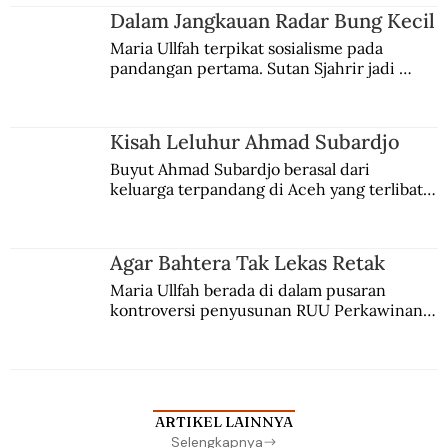
Jules Verne, Multatuli, hingga Sun Yat-sen.
Dalam Jangkauan Radar Bung Kecil
Maria Ullfah terpikat sosialisme pada 
pandangan pertama. Sutan Sjahrir jadi 
comblangnya.
Kisah Leluhur Ahmad Subardjo
Buyut Ahmad Subardjo berasal dari 
keluarga terpandang di Aceh yang terlibat 
persaingan kekuasaan. Dia memilih 
merantau ke Jawa dan menjadi pemuka 
agama Islam. Anaknya mengikuti jejaknya.
Agar Bahtera Tak Lekas Retak
Maria Ullfah berada di dalam pusaran 
kontroversi penyusunan RUU Perkawinan. 
Berbuah manis walau penuh kompromi.
ARTIKEL LAINNYA
Selengkapnya