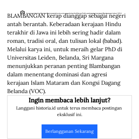
BLAMBANGAN kerap dianggap sebagai negeri 
Kunjungan Asisten Residen Banyuwangi ke sisa-sisa reruntuhan Kuil Macan Putih, peninggalan kerajaan Blambangan, tahun 1852.
antah berantah. Keberadaan kerajaan Hindu 
terakhir di Jawa ini lebih sering hadir dalam 
roman, tradisi oral, dan tulisan lokal (babad). 
Melalui karya ini, untuk meraih gelar PhD di 
Universitas Leiden, Belanda, Sri Margana 
menunjukkan peranan penting Blambangan 
dalam menentang dominasi dan agresi 
kerajaan Islam Mataram dan Kongsi Dagang 
Belanda (VOC).
Ingin membaca lebih lanjut?
Langgani historia.id untuk terus membaca postingan 
eksklusif ini.
Berlangganan Sekarang