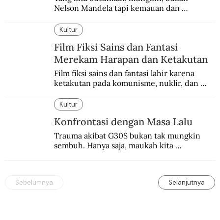
Nelson Mandela tapi kemauan dan 
keberanian untuk menebus dosa masa lalu 
dengan berbagai cara yang bisa memenuhi 
Kultur
rasa keadilan.
Film Fiksi Sains dan Fantasi
Merekam Harapan dan Ketakutan
Film fiksi sains dan fantasi lahir karena 
ketakutan pada komunisme, nuklir, dan 
dunia yang terkomputerisasi.
Kultur
Konfrontasi dengan Masa Lalu
Trauma akibat G30S bukan tak mungkin 
sembuh. Hanya saja, maukah kita 
menyembuhkannya?
Sebelumnya
Selanjutnya