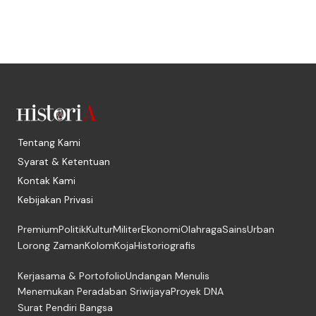
Tentang Kami
Syarat & Ketentuan
Kontak Kami
Kebijakan Privasi
Premium
Politik
Kultur
Militer
Ekonomi
Olahraga
Sains
Urban
Lorong Zaman
Kolom
Koja
Historiografis
Kerjasama & Portofolio
Undangan Menulis
Menemukan Peradaban Sriwijaya
Proyek DNA
Surat Pendiri Bangsa