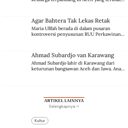
persaingan kekuasaan. Dia memilih 
merantau ke Jawa dan menjadi pemuka 
agama Islam. Anaknya mengikuti jejaknya.
Agar Bahtera Tak Lekas Retak
Maria Ullfah berada di dalam pusaran 
kontroversi penyusunan RUU Perkawinan. 
Berbuah manis walau penuh kompromi.
Ahmad Subardjo van Karawang
Ahmad Subardjo lahir di Karawang dari 
keturunan bangsawan Aceh dan Jawa. Anak 
kesayangan mantri polisi ini pindah ke 
Batavia untuk melanjutkan pendidikan di 
sekolah Belanda.
ARTIKEL LAINNYA
Selengkapnya
Kultur