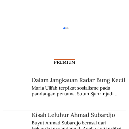
PREMIUM
Dalam Jangkauan Radar Bung Kecil
Maria Ullfah terpikat sosialisme pada 
pandangan pertama. Sutan Sjahrir jadi 
Ketika Sukarno Murka kepada Presiden
comblangnya.
Amerika Serikat
Kisah Leluhur Ahmad Subardjo
Buyut Ahmad Subardjo berasal dari 
keluarga terpandang di Aceh yang terlibat 