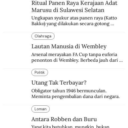
Ritual Panen Raya Kerajaan Adat
Marusu di Sulawesi Selatan
Ungkapan syukur atas panen raya (Katto 
Bakko) yang dilakukan secara gotong 
royong.
Olahraga
Lautan Manusia di Wembley
Arsenal merayakan FA Cup tanpa euforia 
penonton di Wembley. Berbeda jauh dari 
suasana final di stadion ikonik itu 97 tahun 
silam.
Politik
Utang Tak Terbayar?
Obligator tahun 1946 bermunculan. 
Meminta pengembalian dana dari negara.
Loman
Antara Robben dan Buru
Yang kita butuhkan, mungkin, bukan 