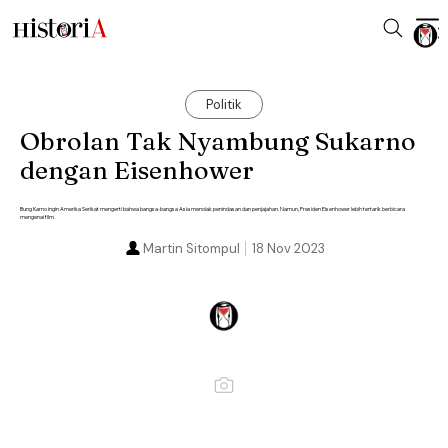
Politik
Obrolan Tak Nyambung Sukarno
dengan Eisenhower
Bung Karno ingin Amerika Serikat mengerti bahwa bangsa-bangsa Asia menolak penindasan dan penjajahan. Namun, Presiden Eisenhower lebih tertarik berbicara
mengenai film.
Martin Sitompul
18 Nov 2023