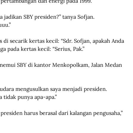
 pertambangan dan energi pada 1999.
a jadikan SBY presiden?” tanya Sofjan.
uuu.”
i secarik kertas kecil: “Sdr. Sofjan, apakah Anda 
a pada kertas kecil: “Serius, Pak.”
menemui SBY di kantor Menkopolkam, Jalan Medan 
saudara mengusulkan saya menjadi presiden. 
 tidak punya apa-apa.”
l presiden harus berasal dari kalangan pengusaha,” 