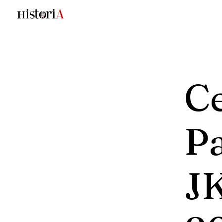
Ce
P
JK