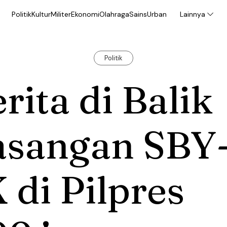
Politik
Kultur
Militer
Ekonomi
Olahraga
Sains
Urban
Lainnya
Politik
rita di Balik
asangan SBY
 di Pilpres