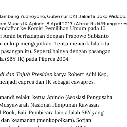
 Bambang Yudhoyono, Gubernur DKI Jakarta Joko Widodo,
am Munas IX Apindo, 8 April 2013. (Abror Rizki/Rumgapres
ndaftar ke Komisi Pemilihan Umum pada 10 
uf Amin berhadapan dengan Prabowo Subianto-
i cukup mengejutkan. Tentu menarik bila kita 
 pasangan itu. Seperti halnya dengan pasangan 
 (SBY-JK) pada Pilpres 2004.
i dan Tujuh Presiden 
karya Robert Adhi Ksp, 
enjadi capres dan JK sebagai cawapres.
anandi selaku ketua Apindo (Asosiasi Pengusaha 
m Musyawarah Nasional Himpunan Kawasan 
d Rock, Bali. Pembicara lain adalah SBY yang 
k dan keamanan (menkopolkam). Sofjan 