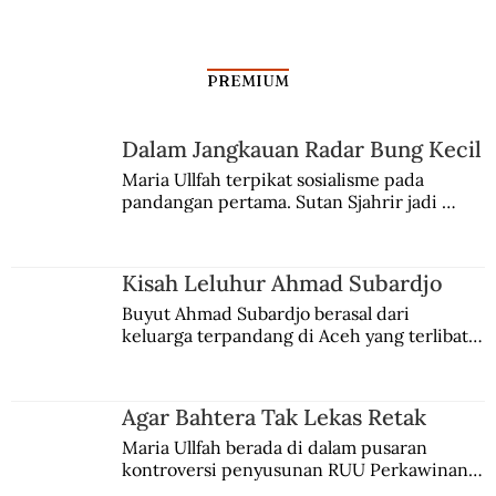
PREMIUM
Dalam Jangkauan Radar Bung Kecil
Maria Ullfah terpikat sosialisme pada 
pandangan pertama. Sutan Sjahrir jadi 
Connie Sutedja Langganan Mengiringi
comblangnya.
Benyamin Sueb
Kisah Leluhur Ahmad Subardjo
Buyut Ahmad Subardjo berasal dari 
keluarga terpandang di Aceh yang terlibat 
persaingan kekuasaan. Dia memilih 
merantau ke Jawa dan menjadi pemuka 
agama Islam. Anaknya mengikuti jejaknya.
Agar Bahtera Tak Lekas Retak
Maria Ullfah berada di dalam pusaran 
kontroversi penyusunan RUU Perkawinan. 
Berbuah manis walau penuh kompromi.