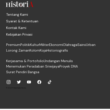
Tentang Kami
Syarat & Ketentuan
Kontak Kami
Kebijakan Privasi
Premium
Politik
Kultur
Militer
Ekonomi
Olahraga
Sains
Urban
Lorong Zaman
Kolom
Koja
Historiografis
Kerjasama & Portofolio
Undangan Menulis
Menemukan Peradaban Sriwijaya
Proyek DNA
Surat Pendiri Bangsa
© 2026, PT. Media Digital Historia.