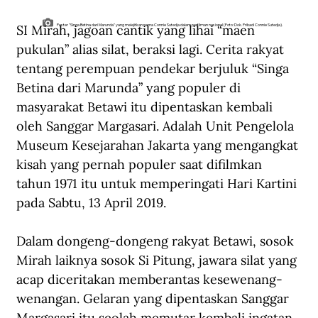
SI Mirah, jagoan cantik yang lihai “maen 
Poster "Singa Betina dari Marunda" yang melejitkan nama Connie Sutedja dalam perfilman nasional (Foto: Dok. Pribadi Connie Sutedja).
pukulan” alias silat, beraksi lagi. Cerita rakyat 
tentang perempuan pendekar berjuluk “Singa 
Betina dari Marunda” yang populer di 
masyarakat Betawi itu dipentaskan kembali 
oleh Sanggar Margasari. Adalah Unit Pengelola 
Museum Kesejarahan Jakarta yang mengangkat 
kisah yang pernah populer saat difilmkan 
tahun 1971 itu untuk memperingati Hari Kartini 
pada Sabtu, 13 April 2019.
Dalam dongeng-dongeng rakyat Betawi, sosok 
Mirah laiknya sosok Si Pitung, jawara silat yang 
acap diceritakan memberantas kesewenang-
wenangan. Gelaran yang dipentaskan Sanggar 
Margasari itu seolah memutar kembali ingatan 