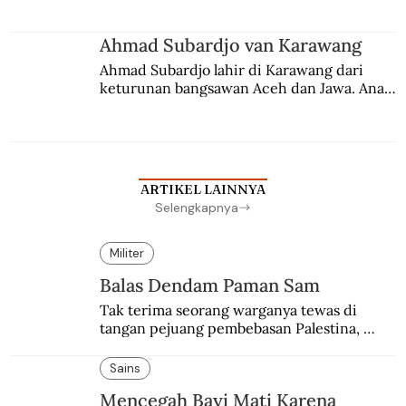
Ahmad Subardjo van Karawang
Ahmad Subardjo lahir di Karawang dari 
keturunan bangsawan Aceh dan Jawa. Anak 
kesayangan mantri polisi ini pindah ke 
Batavia untuk melanjutkan pendidikan di 
sekolah Belanda.
ARTIKEL LAINNYA
Selengkapnya
Militer
Balas Dendam Paman Sam
Tak terima seorang warganya tewas di 
tangan pejuang pembebasan Palestina, 
pemerintahan Ronald Reagan melakukan 
pembalasan.
Sains
Mencegah Bayi Mati Karena