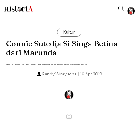
Kultur
Connie Sutedja Si Singa Betina
dari Marunda
Mengorbit sejak 1960-an, nama Connie Sutedja melejit lewat film bertema silat Betawi garapan sineas Sofia WD.
Randy Wirayudha
16 Apr 2019