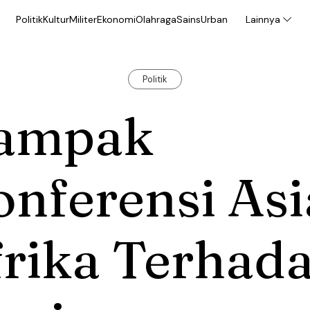
Politik
Kultur
Militer
Ekonomi
Olahraga
Sains
Urban
Lainnya
Politik
ampak
nferensi Asi
frika Terhad