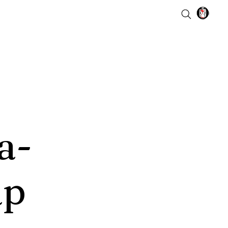
a-
ap