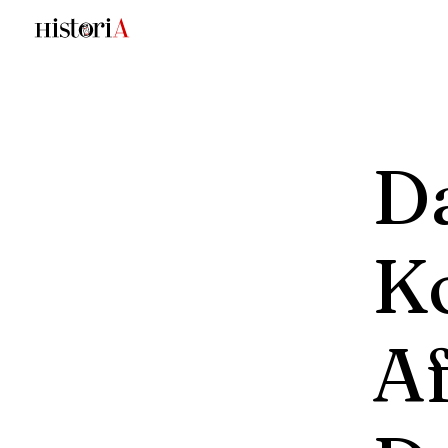
D
Ko
A