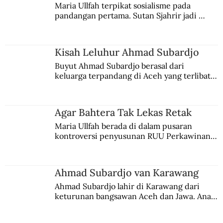
Maria Ullfah terpikat sosialisme pada 
pandangan pertama. Sutan Sjahrir jadi 
comblangnya.
Kisah Leluhur Ahmad Subardjo
Buyut Ahmad Subardjo berasal dari 
keluarga terpandang di Aceh yang terlibat 
persaingan kekuasaan. Dia memilih 
merantau ke Jawa dan menjadi pemuka 
agama Islam. Anaknya mengikuti jejaknya.
Agar Bahtera Tak Lekas Retak
Maria Ullfah berada di dalam pusaran 
kontroversi penyusunan RUU Perkawinan. 
Berbuah manis walau penuh kompromi.
Ahmad Subardjo van Karawang
Ahmad Subardjo lahir di Karawang dari 
keturunan bangsawan Aceh dan Jawa. Anak 
kesayangan mantri polisi ini pindah ke 
Batavia untuk melanjutkan pendidikan di 