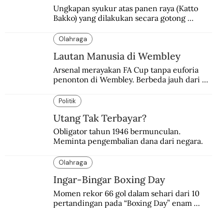
Ungkapan syukur atas panen raya (Katto 
Bakko) yang dilakukan secara gotong 
royong.
Olahraga
Lautan Manusia di Wembley
Arsenal merayakan FA Cup tanpa euforia 
penonton di Wembley. Berbeda jauh dari 
suasana final di stadion ikonik itu 97 tahun 
silam.
Politik
Utang Tak Terbayar?
Obligator tahun 1946 bermunculan. 
Meminta pengembalian dana dari negara.
Olahraga
Ingar-Bingar Boxing Day
Momen rekor 66 gol dalam sehari dari 10 
pertandingan pada “Boxing Day” enam 
dekade lalu. Termasuk kekalahan pahit 