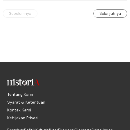
Manchester United 6-1.
Sebelumnya
Selanjutnya
Tentang Kami
Syarat & Ketentuan
Kontak Kami
Kebijakan Privasi
Premium
Politik
Kultur
Militer
Ekonomi
Olahraga
Sains
Urban