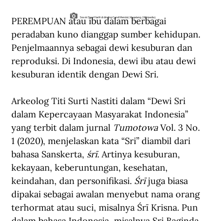
PEREMPUAN atau ibu dalam berbagai 
Sosok Dewi Hariti di dinding Candi Mendut, Magelang. (Wikipedia).
peradaban kuno dianggap sumber kehidupan. 
Penjelmaannya sebagai dewi kesuburan dan 
reproduksi. Di Indonesia, dewi ibu atau dewi 
kesuburan identik dengan Dewi Sri.
Arkeolog Titi Surti Nastiti dalam “Dewi Sri 
dalam Kepercayaan Masyarakat Indonesia” 
yang terbit dalam jurnal
Tumotowa
 Vol. 3 No. 
1 (2020),
menjelaskan kata “Sri” diambil dari 
bahasa Sanskerta,
śrī
. Artinya kesuburan, 
kekayaan, keberuntungan, kesehatan, 
keindahan, dan personifikasi.
Śrī
juga biasa 
dipakai sebagai awalan menyebut nama orang 
terhormat atau suci, misalnya Śrī Krisna. Pun 
dalam bahasa Indonesia, misalnya Sri Baginda.