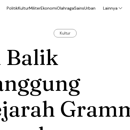
Politik
Kultur
Militer
Ekonomi
Olahraga
Sains
Urban
Lainnya
Kultur
 Balik
anggung
ejarah Gram