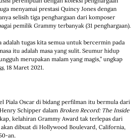
usisi perempuan dengan koleksi penghargaan 
juga menyamai prestasi Quincy Jones dengan 
anya selisih tiga penghargaan dari komposer 
bagai pemilik Grammy terbanyak (31 penghargaan).
a adalah tugas kita semua untuk bercermin pada 
masa itu adalah masa yang sulit. Seumur hidup 
 sungguh merupakan malam yang magis,” ungkap 
ss
, 18 Maret 2021.
 Piala Oscar di bidang perfilman itu bermula dari 
 Henry Schipper dalam 
Broken Record: The Inside 
kap, kelahiran Grammy Award tak terlepas dari 
akan dibuat di Hollywood Boulevard, California, 
50-an.