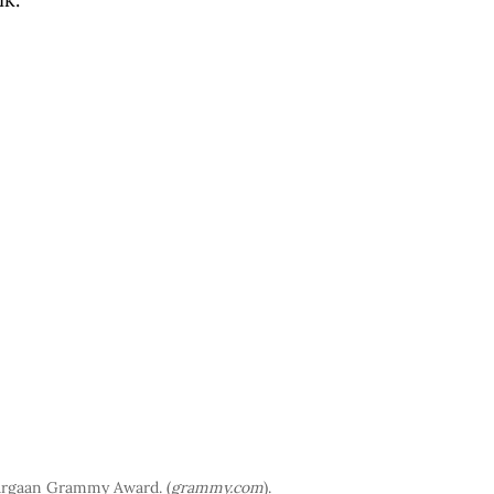
hargaan Grammy Award. (
grammy.com
).