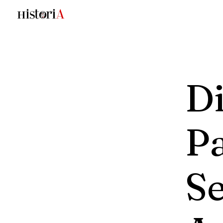
Di
P
S