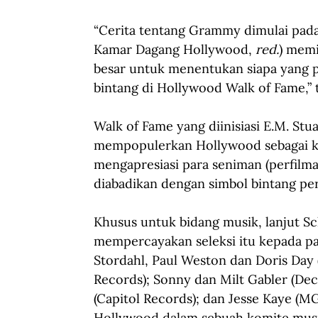
“Cerita tentang Grammy dimulai pada 
Kamar Dagang Hollywood, 
red.
) memi
besar untuk menentukan
siapa yang 
bintang di Hollywood Walk of Fame,” t
Walk of Fame yang diinisiasi
E.M. Stua
mempopulerkan Hollywood sebagai k
mengapresiasi para seniman (perfilman
diabadikan dengan simbol bintang pe
Khusus untuk bidang musik, lanjut S
mempercayakan seleksi itu kepada pa
Stordahl, Paul Weston dan Doris Day
Records); Sonny dan Milt Gabler (De
(Capitol Records); dan Jesse Kaye (M
Hollywood dalam sebuah komite musi