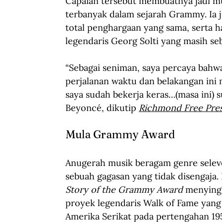
Capaian tersebut membuatnya jadi m
terbanyak dalam sejarah Grammy. Ia 
total penghargaan yang sama, serta h
legendaris Georg Solti yang masih se
“Sebagai seniman, saya percaya bahw
perjalanan waktu dan belakangan ini 
saya sudah bekerja keras…(masa ini)
Beyoncé, dikutip
Richmond Free Pre
Mula Grammy Award
Anugerah musik beragam genre selevel
sebuah gagasan yang tidak disengaja.
Story of the Grammy Award
 menying
proyek legendaris Walk of Fame yang 
Amerika Serikat pada pertengahan 19