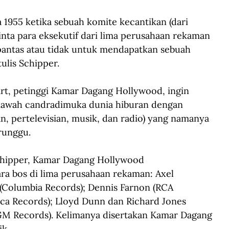
1955 ketika sebuah komite kecantikan (dari 
nta para eksekutif dari lima perusahaan rekaman 
pantas atau tidak untuk mendapatkan sebuah 
ulis Schipper.
rt,
petinggi Kamar Dagang Hollywood, ingin 
awah candradimuka dunia hiburan dengan 
, pertelevisian, musik, dan radio)
yang namanya 
runggu.
chipper, Kamar Dagang Hollywood 
ra bos di lima perusahaan rekaman: Axel 
 (Columbia Records); Dennis Farnon (RCA 
cca Records); Lloyd Dunn dan Richard Jones 
GM Records).
Kelimanya
disertakan Kamar Dagang 
k. 