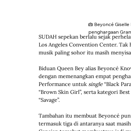
Beyoncé Giselle
penghargaan Gram
SUDAH sepekan berlalu sejak perhel
Los Angeles Convention Center. Tak 
musik paling sohor itu masih menyisa
Biduan Queen Bey alias Beyoncé Kno
dengan memenangkan empat pengharg
Performance untuk 
single
 “Black Par
“Brown Skin Girl”, serta kategori Be
“Savage”.
Tambahan itu membuat Beyoncé punya
termasuk tiga di antaranya saat masih 