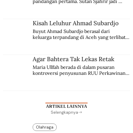
pandangan pertama. Sutan Sjahrir jadi 
comblangnya.
Kisah Leluhur Ahmad Subardjo
Buyut Ahmad Subardjo berasal dari 
keluarga terpandang di Aceh yang terlibat 
persaingan kekuasaan. Dia memilih 
merantau ke Jawa dan menjadi pemuka 
agama Islam. Anaknya mengikuti jejaknya.
Agar Bahtera Tak Lekas Retak
Maria Ullfah berada di dalam pusaran 
kontroversi penyusunan RUU Perkawinan. 
Berbuah manis walau penuh kompromi.
ARTIKEL LAINNYA
Selengkapnya
Olahraga