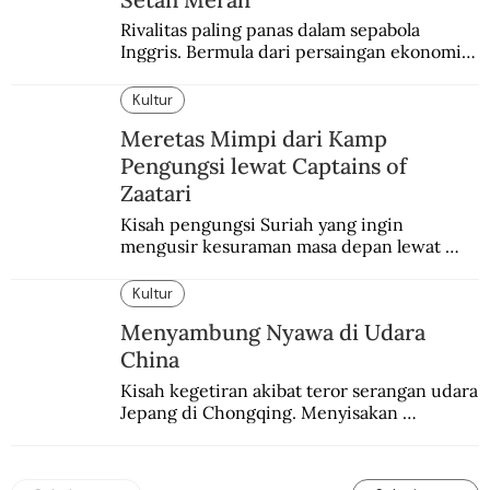
Rivalitas paling panas dalam sepabola 
Inggris. Bermula dari persaingan ekonomi 
dan industri.
Kultur
Meretas Mimpi dari Kamp
Pengungsi lewat Captains of
Zaatari
Kisah pengungsi Suriah yang ingin 
mengusir kesuraman masa depan lewat 
sepakbola. Disajikan dengan intim dan 
humanis.
Kultur
Menyambung Nyawa di Udara
China
Kisah kegetiran akibat teror serangan udara 
Jepang di Chongqing. Menyisakan 
kepedihan dan perlawanan.