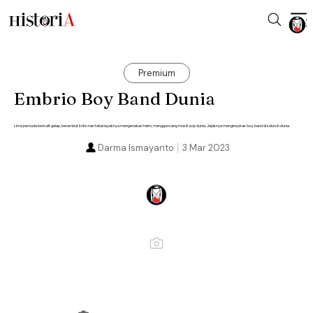
Premium
Embrio Boy Band Dunia
Lima pemuda berkulit gelap, berambut kribo nan tebal layaknya mengenakan helm, mengguncang musik pop dunia. Jejaknya menginspirasi boy band di seluruh dunia.
Darma Ismayanto
3 Mar 2023