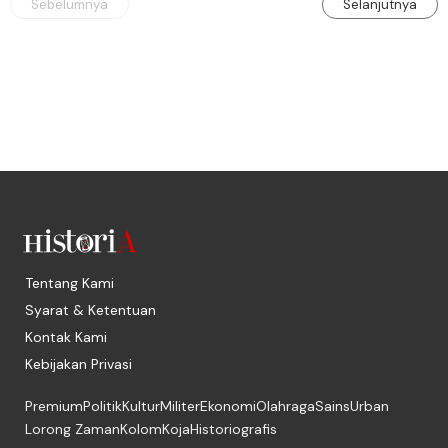
Sebelumnya
Selanjutnya
Tentang Kami
Syarat & Ketentuan
Kontak Kami
Kebijakan Privasi
Premium
Politik
Kultur
Militer
Ekonomi
Olahraga
Sains
Urban
Lorong Zaman
Kolom
Koja
Historiografis