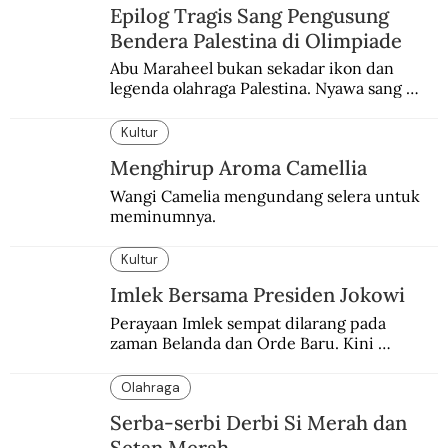
Epilog Tragis Sang Pengusung
Bendera Palestina di Olimpiade
Abu Maraheel bukan sekadar ikon dan 
legenda olahraga Palestina. Nyawa sang 
Olimpian tak tertolong setelah Israel 
memblokade Rafah.
Kultur
Menghirup Aroma Camellia
Wangi Camelia mengundang selera untuk 
meminumnya.
Kultur
Imlek Bersama Presiden Jokowi
Perayaan Imlek sempat dilarang pada 
zaman Belanda dan Orde Baru. Kini 
dirayakan dengan semarak.
Olahraga
Serba-serbi Derbi Si Merah dan
Setan Merah