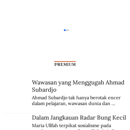
PREMIUM
Wawasan yang Menggugah Ahmad
Subardjo
Dalam Jangkauan Radar Bung Kecil
Ahmad Subardjo tak hanya berotak encer 
dalam pelajaran, wawasan dunia dan 
kesadaran kebangsaannya tumbuh berkat 
Jules Verne, Multatuli, hingga Sun Yat-sen.
Dalam Jangkauan Radar Bung Kecil
Maria Ullfah terpikat sosialisme pada 