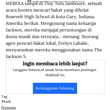
MEREKA tampil di Tiny Tots Jamboore, sebuah 
Penampilan Jackson 5 dalam acara khusus di televisi tahun 1972. (Wikimedia Commons).
acara kontes mencari bakat yang dihelat 
Rosevelt High School di kota Gary, Indiana, 
Amerika Serikat. Mengusung nama keluarga 
Jackson, mereka menjajal peruntungan di 
dunia musik dan ternyata… menang. Seorang 
agen pencari bakat lokal, Evelyn Lahalie, 
menyarankan mereka menggunakan nama The 
Jackson 5.
Ingin membaca lebih lanjut?
Langgani historia.id untuk terus membaca postingan 
eksklusif ini.
Berlangganan Sekarang
Tag:
Musik
Premium