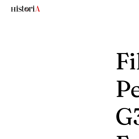
F
P
G