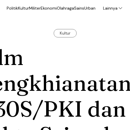
Politik
Kultur
Militer
Ekonomi
Olahraga
Sains
Urban
Lainnya
Kultur
ilm
engkhianata
30S/PKI dan