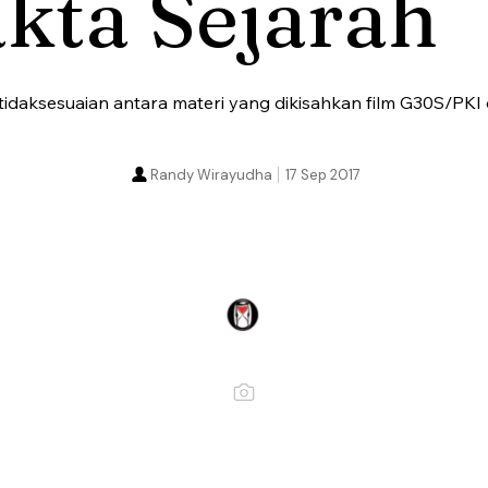
kta Sejarah
etidaksesuaian antara materi yang dikisahkan film G30S/PKI
Randy Wirayudha
17 Sep 2017