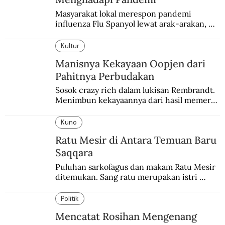
Masyarakat lokal merespon pandemi 
influenza Flu Spanyol lewat arak-arakan, 
sesajen, dan ramuan jamu tradisional.
Kultur
Manisnya Kekayaan Oopjen dari
Pahitnya Perbudakan
Sosok crazy rich dalam lukisan Rembrandt. 
Menimbun kekayaannya dari hasil memeras 
keringat para budak.
Kuno
Ratu Mesir di Antara Temuan Baru
Saqqara
Puluhan sarkofagus dan makam Ratu Mesir 
ditemukan. Sang ratu merupakan istri 
sekaligus putri salah satu firaun yang 
sebelumnya keberadaannya tak pernah 
Politik
diketahui.
Mencatat Rosihan Mengenang