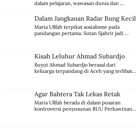
dalam pelajaran, wawasan dunia dan 
Kejahatan Perang
kesadaran kebangsaannya tumbuh berkat 
Jules Verne, Multatuli, hingga Sun Yat-sen.
Dalam Jangkauan Radar Bung Kecil
Maria Ullfah terpikat sosialisme pada 
pandangan pertama. Sutan Sjahrir jadi 
comblangnya.
Kisah Leluhur Ahmad Subardjo
Buyut Ahmad Subardjo berasal dari 
keluarga terpandang di Aceh yang terlibat 
persaingan kekuasaan. Dia memilih 
merantau ke Jawa dan menjadi pemuka 
agama Islam. Anaknya mengikuti jejaknya.
Agar Bahtera Tak Lekas Retak
Maria Ullfah berada di dalam pusaran 
kontroversi penyusunan RUU Perkawinan. 
Berbuah manis walau penuh kompromi.