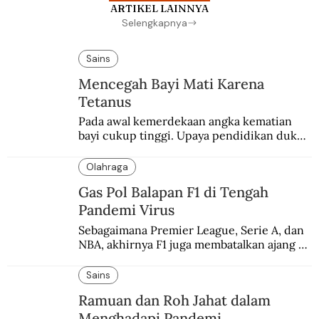
ARTIKEL LAINNYA
Selengkapnya
Sains
Mencegah Bayi Mati Karena
Tetanus
Pada awal kemerdekaan angka kematian 
bayi cukup tinggi. Upaya pendidikan dukun 
pun dilakukan lewat Proyek Serpong.
Olahraga
Gas Pol Balapan F1 di Tengah
Pandemi Virus
Sebagaimana Premier League, Serie A, dan 
NBA, akhirnya F1 juga membatalkan ajang 
balapannya. Menghindari pengalaman 
enam dekade lampau.
Sains
Ramuan dan Roh Jahat dalam
Menghadapi Pandemi