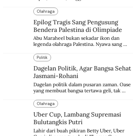
terbaik yang kurang dilirik.
Olahraga
Epilog Tragis Sang Pengusung
Bendera Palestina di Olimpiade
Abu Maraheel bukan sekadar ikon dan 
legenda olahraga Palestina. Nyawa sang 
Olimpian tak tertolong setelah Israel 
memblokade Rafah.
Politik
Dagelan Politik, Agar Bangsa Sehat
Jasmani-Rohani
Dagelan politik dalam pusaran zaman. Oase 
yang membuat bangsa tertawa geli, tak 
melulu nyeri.
Olahraga
Uber Cup, Lambang Supremasi
Bulutangkis Putri
Lahir dari buah pikiran Betty Uber, Uber 