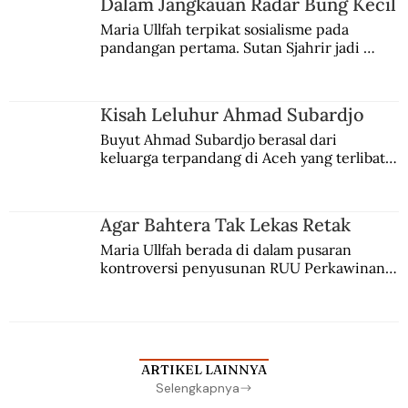
Dalam Jangkauan Radar Bung Kecil
Maria Ullfah terpikat sosialisme pada 
pandangan pertama. Sutan Sjahrir jadi 
comblangnya.
Kisah Leluhur Ahmad Subardjo
Buyut Ahmad Subardjo berasal dari 
keluarga terpandang di Aceh yang terlibat 
persaingan kekuasaan. Dia memilih 
merantau ke Jawa dan menjadi pemuka 
agama Islam. Anaknya mengikuti jejaknya.
Agar Bahtera Tak Lekas Retak
Maria Ullfah berada di dalam pusaran 
kontroversi penyusunan RUU Perkawinan. 
Berbuah manis walau penuh kompromi.
ARTIKEL LAINNYA
Selengkapnya