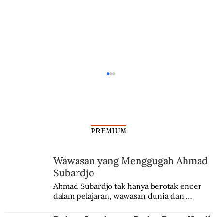
PREMIUM
Wawasan yang Menggugah Ahmad
Subardjo
Perpisahan Sutan Sjahrir dan Angku Tan
Ahmad Subardjo tak hanya berotak encer 
dalam pelajaran, wawasan dunia dan 
Malaka
kesadaran kebangsaannya tumbuh berkat 
Jules Verne, Multatuli, hingga Sun Yat-sen.