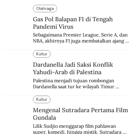
Olahraga
Gas Pol Balapan F1 di Tengah
Pandemi Virus
Sebagaimana Premier League, Serie A, dan 
NBA, akhirnya F1 juga membatalkan ajang 
balapannya. Menghindari pengalaman 
enam dekade lampau.
Kultur
Dardanella Jadi Saksi Konflik
Yahudi-Arab di Palestina
Palestina menjadi tujuan rombongan 
Dardanella saat tur ke wilayah Timur 
Tengah. Di sana mereka menjadi saksi 
ketegangan antara orang Yahudi dan 
Kultur
penduduk Arab.
Mengenal Sutradara Pertama Film
Gundala
Lilik Sudjio menggarap film pahlawan 
super, komedi, hingga mistik. Sutradara 