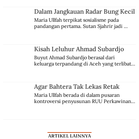
kesadaran kebangsaannya tumbuh berkat 
Jules Verne, Multatuli, hingga Sun Yat-sen.
Dalam Jangkauan Radar Bung Kecil
Maria Ullfah terpikat sosialisme pada 
pandangan pertama. Sutan Sjahrir jadi 
comblangnya.
Kisah Leluhur Ahmad Subardjo
Buyut Ahmad Subardjo berasal dari 
keluarga terpandang di Aceh yang terlibat 
persaingan kekuasaan. Dia memilih 
merantau ke Jawa dan menjadi pemuka 
agama Islam. Anaknya mengikuti jejaknya.
Agar Bahtera Tak Lekas Retak
Maria Ullfah berada di dalam pusaran 
kontroversi penyusunan RUU Perkawinan. 
Berbuah manis walau penuh kompromi.
ARTIKEL LAINNYA