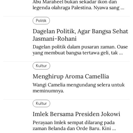
Abu Maraheel bukan sekadar ikon dan 
legenda olahraga Palestina. Nyawa sang 
Olimpian tak tertolong setelah Israel 
memblokade Rafah.
Politik
Dagelan Politik, Agar Bangsa Sehat
Jasmani-Rohani
Dagelan politik dalam pusaran zaman. Oase 
yang membuat bangsa tertawa geli, tak 
melulu nyeri.
Kultur
Menghirup Aroma Camellia
Wangi Camelia mengundang selera untuk 
meminumnya.
Kultur
Imlek Bersama Presiden Jokowi
Perayaan Imlek sempat dilarang pada 
zaman Belanda dan Orde Baru. Kini 