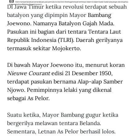
Demi mempertahankan kemerdekaan, para pemuda revolusioner di berbagai tempat berhimpun dalam ke dalam badan-badan perjuangan, lalu bergerilya
DI Jawa Timur ketika revolusi terdapat sebuah 
melawan tentara Belanda. (Tropenmuseum).
batalyon yang dipimpin Mayor 
Bambang 
Joewono. Namanya Batalyon Gajah Mada. 
Pasukan ini bagian dari tentara Tentara Laut 
Republik Indonesia (TLRI). Daerah gerilyanya 
termasuk sekitar Mojokerto. 
Di bawah Mayor Joewono itu, menurut koran 
Nieuwe Courant
 edisi 21 Desember 1950, 
terdapat pasukan bernama Alap-alap Samber 
Njowo. Pemimpinnya lelaki yang dikenal 
sebagai As Pelor.
Suatu ketika, Mayor Bambang gugur ketika 
bergerilya melawan tentara Belanda. 
Sementara, Letnan As Pelor berhasil lolos. 