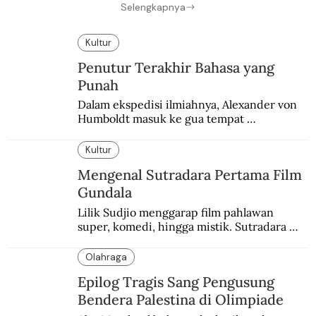
Selengkapnya
Kultur
Penutur Terakhir Bahasa yang
Punah
Dalam ekspedisi ilmiahnya, Alexander von 
Humboldt masuk ke gua tempat 
pemakaman suku yang telah punah. Seekor 
burung nuri diyakini sebagai penutur 
Kultur
terakhir bahasa suku itu.
Mengenal Sutradara Pertama Film
Gundala
Lilik Sudjio menggarap film pahlawan 
super, komedi, hingga mistik. Sutradara 
terbaik yang kurang dilirik.
Olahraga
Epilog Tragis Sang Pengusung
Bendera Palestina di Olimpiade