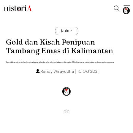
Kultur
Gold dan Kisah Penipuan
Tambang Emas di Kalimantan
Bermodalkan mimpi dan teori cincin api, pebisnis tambang Amerika bertualang ke Kalimantan. Melejitkan bisnisnya bekerjasama dengan putra penguasa.
Randy Wirayudha
10 Okt 2021