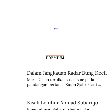
PREMIUM
Dalam Jangkauan Radar Bung Kecil
Maria Ullfah terpikat sosialisme pada 
pandangan pertama. Sutan Sjahrir jadi 
Vice yang Menyibak Tabir Kebohongan
comblangnya.
Amerika
Kisah Leluhur Ahmad Subardjo
Buyut Ahmad Subardjo berasal dari 