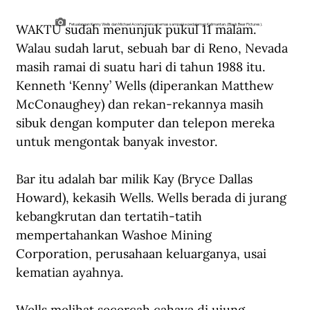
WAKTU sudah menunjuk pukul 11 malam. 
Petualangan Kenny Wells dan Michael Acosta mencari emas sampai ke pedalaman Kalimantan. (Black Bear Pictures).
Walau sudah larut, sebuah bar di Reno, Nevada 
masih ramai di suatu hari di tahun 1988 itu. 
Kenneth ‘Kenny’ Wells (diperankan Matthew 
McConaughey) dan rekan-rekannya masih 
sibuk dengan komputer dan telepon mereka 
untuk mengontak banyak investor.
Bar itu adalah bar milik Kay (Bryce Dallas 
Howard), kekasih Wells. Wells berada di jurang 
kebangkrutan dan tertatih-tatih 
mempertahankan Washoe Mining 
Corporation, perusahaan keluarganya, usai 
kematian ayahnya. 
Wells melihat secercah cahaya di ujung 