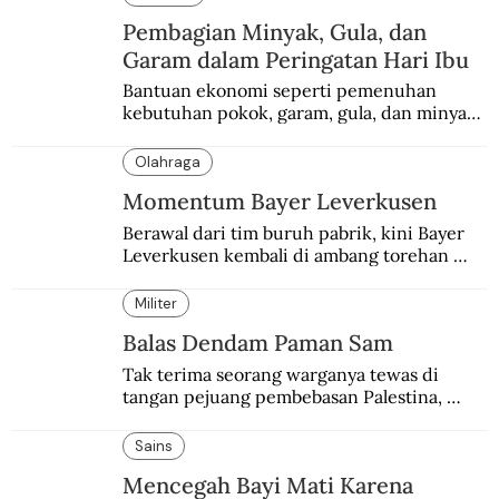
Pembagian Minyak, Gula, dan
Garam dalam Peringatan Hari Ibu
Bantuan ekonomi seperti pemenuhan 
kebutuhan pokok, garam, gula, dan minyak 
menjadi salah satu perhatian dalam 
peringatan Hari Ibu.
Olahraga
Momentum Bayer Leverkusen
Berawal dari tim buruh pabrik, kini Bayer 
Leverkusen kembali di ambang torehan 
“treble”. Sempat diejek dengan julukan 
“Neverkusen”.
Militer
Balas Dendam Paman Sam
Tak terima seorang warganya tewas di 
tangan pejuang pembebasan Palestina, 
pemerintahan Ronald Reagan melakukan 
pembalasan.
Sains
Mencegah Bayi Mati Karena