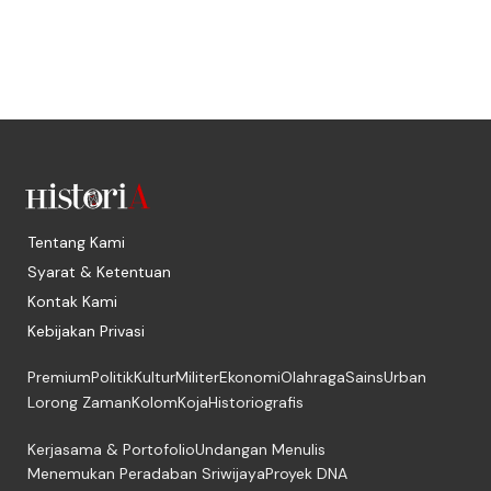
Tentang Kami
Syarat & Ketentuan
Kontak Kami
Kebijakan Privasi
Premium
Politik
Kultur
Militer
Ekonomi
Olahraga
Sains
Urban
Lorong Zaman
Kolom
Koja
Historiografis
Kerjasama & Portofolio
Undangan Menulis
Menemukan Peradaban Sriwijaya
Proyek DNA