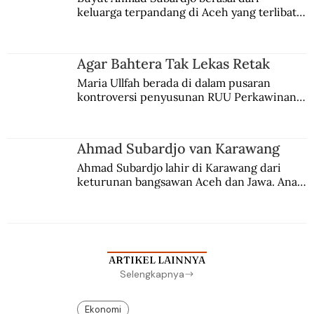
keluarga terpandang di Aceh yang terlibat 
persaingan kekuasaan. Dia memilih 
merantau ke Jawa dan menjadi pemuka 
agama Islam. Anaknya mengikuti jejaknya.
Agar Bahtera Tak Lekas Retak
Maria Ullfah berada di dalam pusaran 
kontroversi penyusunan RUU Perkawinan. 
Berbuah manis walau penuh kompromi.
Ahmad Subardjo van Karawang
Ahmad Subardjo lahir di Karawang dari 
keturunan bangsawan Aceh dan Jawa. Anak 
kesayangan mantri polisi ini pindah ke 
Batavia untuk melanjutkan pendidikan di 
sekolah Belanda.
ARTIKEL LAINNYA
Selengkapnya
Ekonomi