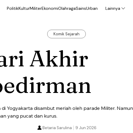
Politik
Kultur
Militer
Ekonomi
Olahraga
Sains
Urban
Lainnya
Komik Sejarah
ri Akhir
oedirman
di Yogyakarta disambut meriah oleh parade Militer. Namun
man yang pucat dan kurus.
Betaria Sarulina
9 Jun 2026