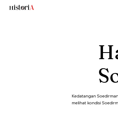
Ha
S
Kedatangan Soedirman 
melihat kondisi Soedir