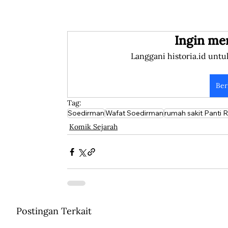
Ingin me
Langgani historia.id untu
Ber
Tag:
Soedirman
Wafat Soedirman
rumah sakit Panti 
Komik Sejarah
Postingan Terkait