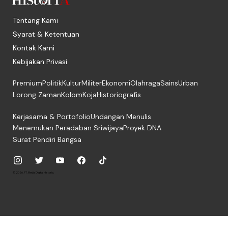
Tentang Kami
Syarat & Ketentuan
Kontak Kami
Kebijakan Privasi
Premium
Politik
Kultur
Militer
Ekonomi
Olahraga
Sains
Urban
Lorong Zaman
Kolom
Koja
Historiografis
Kerjasama & Portofolio
Undangan Menulis
Menemukan Peradaban Sriwijaya
Proyek DNA
Surat Pendiri Bangsa
© 2026, PT. Media Digital Historia.