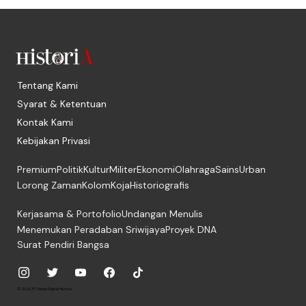
Tentang Kami
Syarat & Ketentuan
Kontak Kami
Kebijakan Privasi
Premium
Politik
Kultur
Militer
Ekonomi
Olahraga
Sains
Urban
Lorong Zaman
Kolom
Koja
Historiografis
Kerjasama & Portofolio
Undangan Menulis
Menemukan Peradaban Sriwijaya
Proyek DNA
Surat Pendiri Bangsa
© 2026, PT. Media Digital Historia.