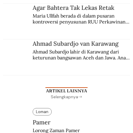
agama Islam. Anaknya mengikuti jejaknya.
Agar Bahtera Tak Lekas Retak
Maria Ullfah berada di dalam pusaran 
kontroversi penyusunan RUU Perkawinan. 
Berbuah manis walau penuh kompromi.
Ahmad Subardjo van Karawang
Ahmad Subardjo lahir di Karawang dari 
keturunan bangsawan Aceh dan Jawa. Anak 
kesayangan mantri polisi ini pindah ke 
Batavia untuk melanjutkan pendidikan di 
sekolah Belanda.
ARTIKEL LAINNYA
Selengkapnya
Loman
Pamer
Lorong Zaman Pamer