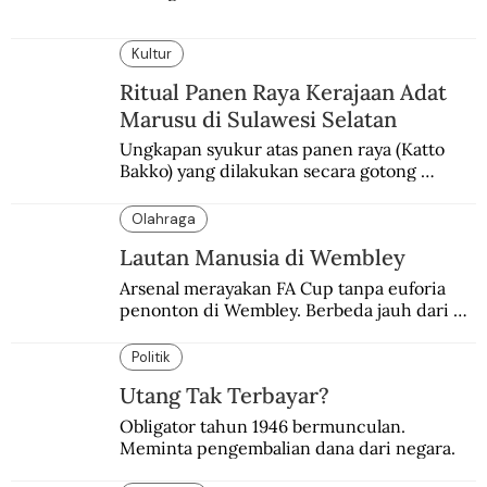
Kultur
Ritual Panen Raya Kerajaan Adat
Marusu di Sulawesi Selatan
Ungkapan syukur atas panen raya (Katto 
Bakko) yang dilakukan secara gotong 
royong.
Olahraga
Lautan Manusia di Wembley
Arsenal merayakan FA Cup tanpa euforia 
penonton di Wembley. Berbeda jauh dari 
suasana final di stadion ikonik itu 97 tahun 
silam.
Politik
Utang Tak Terbayar?
Obligator tahun 1946 bermunculan. 
Meminta pengembalian dana dari negara.