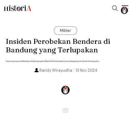
Militer
Insiden Perobekan Bendera di
Bandung yang Terlupakan
Heroisme para pemuda Bandung meladeni kepongahan Belanda. Merobek bendera triwarna dengan bayonet di bawah desingan peluru.
Randy Wirayudha
13 Nov 2024