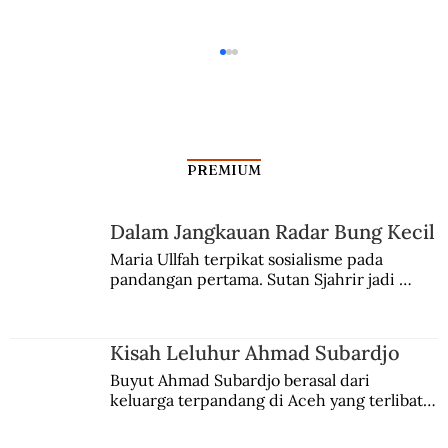
PREMIUM
Dalam Jangkauan Radar Bung Kecil
Maria Ullfah terpikat sosialisme pada 
pandangan pertama. Sutan Sjahrir jadi 
Meluruskan Peristiwa Insiden Bendera
comblangnya.
di Surabaya
Kisah Leluhur Ahmad Subardjo
Buyut Ahmad Subardjo berasal dari 
keluarga terpandang di Aceh yang terlibat 
persaingan kekuasaan. Dia memilih 
merantau ke Jawa dan menjadi pemuka 