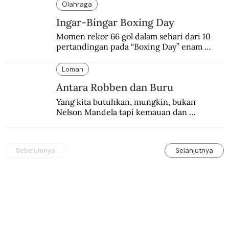
Olahraga
Ingar-Bingar Boxing Day
Momen rekor 66 gol dalam sehari dari 10 
pertandingan pada “Boxing Day” enam 
dekade lalu. Termasuk kekalahan pahit 
Manchester United 6-1.
Loman
Antara Robben dan Buru
Yang kita butuhkan, mungkin, bukan 
Nelson Mandela tapi kemauan dan 
keberanian untuk menebus dosa masa lalu 
dengan berbagai cara yang bisa memenuhi 
rasa keadilan.
Sebelumnya
Selanjutnya