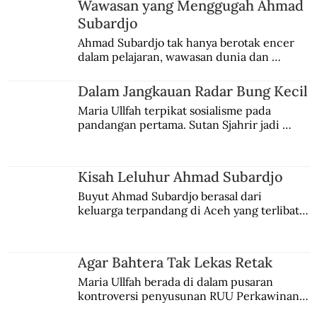
Wawasan yang Menggugah Ahmad
ITB Rayakan Seabad TH Bandung
Subardjo
Ahmad Subardjo tak hanya berotak encer 
dalam pelajaran, wawasan dunia dan 
kesadaran kebangsaannya tumbuh berkat 
Jules Verne, Multatuli, hingga Sun Yat-sen.
Dalam Jangkauan Radar Bung Kecil
Maria Ullfah terpikat sosialisme pada 
pandangan pertama. Sutan Sjahrir jadi 
comblangnya.
Kisah Leluhur Ahmad Subardjo
Buyut Ahmad Subardjo berasal dari 
keluarga terpandang di Aceh yang terlibat 
persaingan kekuasaan. Dia memilih 
merantau ke Jawa dan menjadi pemuka 
agama Islam. Anaknya mengikuti jejaknya.
Agar Bahtera Tak Lekas Retak
Maria Ullfah berada di dalam pusaran 
kontroversi penyusunan RUU Perkawinan. 
Berbuah manis walau penuh kompromi.