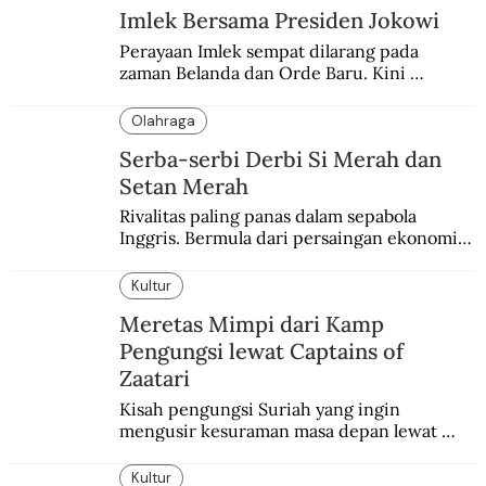
Imlek Bersama Presiden Jokowi
Perayaan Imlek sempat dilarang pada 
zaman Belanda dan Orde Baru. Kini 
dirayakan dengan semarak.
Olahraga
Serba-serbi Derbi Si Merah dan
Setan Merah
Rivalitas paling panas dalam sepabola 
Inggris. Bermula dari persaingan ekonomi 
dan industri.
Kultur
Meretas Mimpi dari Kamp
Pengungsi lewat Captains of
Zaatari
Kisah pengungsi Suriah yang ingin 
mengusir kesuraman masa depan lewat 
sepakbola. Disajikan dengan intim dan 
humanis.
Kultur