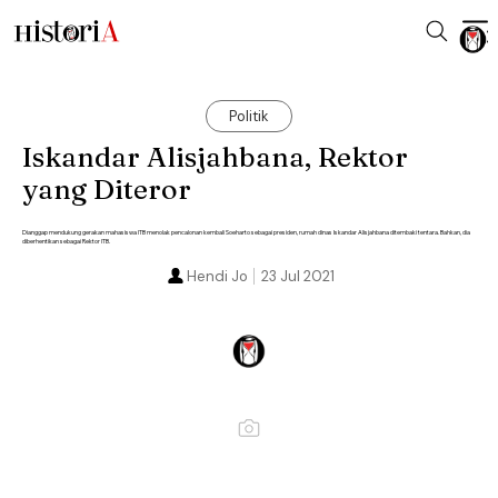
Politik
Iskandar Alisjahbana, Rektor
yang Diteror
Dianggap mendukung gerakan mahasiswa ITB menolak pencalonan kembali Soeharto sebagai presiden, rumah dinas Iskandar Alisjahbana ditembaki tentara. Bahkan, dia
diberhentikan sebagai Rektor ITB.
Hendi Jo
23 Jul 2021