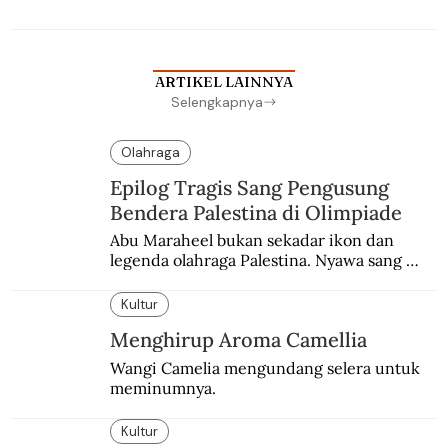
ARTIKEL LAINNYA
Selengkapnya
Olahraga
Epilog Tragis Sang Pengusung
Bendera Palestina di Olimpiade
Abu Maraheel bukan sekadar ikon dan 
legenda olahraga Palestina. Nyawa sang 
Olimpian tak tertolong setelah Israel 
memblokade Rafah.
Kultur
Menghirup Aroma Camellia
Wangi Camelia mengundang selera untuk 
meminumnya.
Kultur