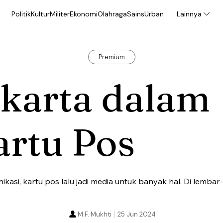
Politik
Kultur
Militer
Ekonomi
Olahraga
Sains
Urban
Lainnya
Premium
akarta dalam
artu Pos
ikasi, kartu pos lalu jadi media untuk banyak hal. Di lembar
M.F. Mukhti
25 Jun 2024