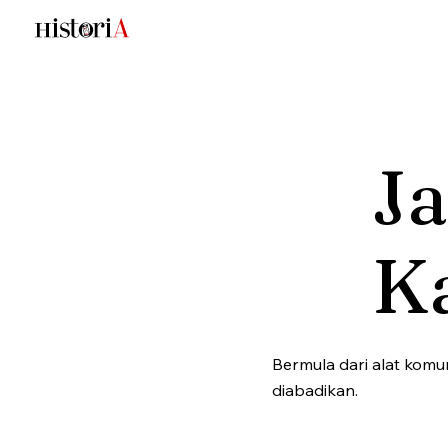
J
K
Bermula dari alat komun
diabadikan.