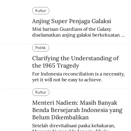
Kultur
Anjing Super Penjaga Galaksi
Misi barisan Guardians of the Galaxy 
diselamatkan anjing galaksi berkekuatan 
super. Karakter yang terinspirasi dari Laika 
si martir antariksa Soviet.
Politik
Clarifying the Understanding of
the 1965 Tragedy
For Indonesia reconciliation is a necessity, 
yet it will not be easy to achieve.
Kultur
Menteri Nadiem: Masih Banyak
Benda Bersejarah Indonesia yang
Belum Dikembalikan
Setelah direvitalisasi paska kebakaran, 