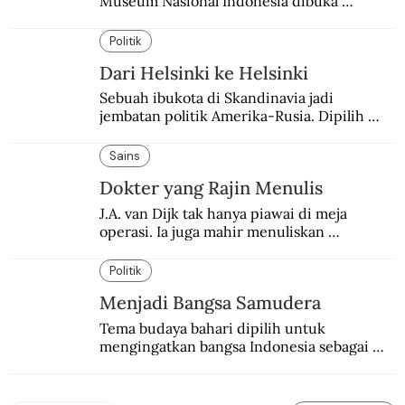
Museum Nasional Indonesia dibuka 
kembali. Bertepatan dengan perhelatan 
Pameran Repatriasi 2024.
Politik
Dari Helsinki ke Helsinki
Sebuah ibukota di Skandinavia jadi 
jembatan politik Amerika-Rusia. Dipilih 
karena kenetralannya sejak Perang Dingin.
Sains
Dokter yang Rajin Menulis
J.A. van Dijk tak hanya piawai di meja 
operasi. Ia juga mahir menuliskan 
pengalaman operasinya dalam jurnal medis.
Politik
Menjadi Bangsa Samudera
Tema budaya bahari dipilih untuk 
mengingatkan bangsa Indonesia sebagai 
negara kepulauan dan laut sebagai 
penghubungnya.