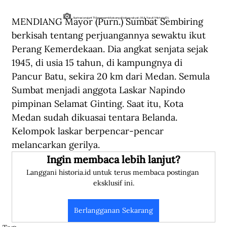
MENDIANG Mayor (Purn.) Sumbat Sembiring 
Ilustrasi prajurit TNI mengambil pisang di kebun rakyat. (M.A. Yusuf/Historia.ID).
berkisah tentang perjuangannya sewaktu ikut 
Perang Kemerdekaan. Dia angkat senjata sejak 
1945, di usia 15 tahun, di kampungnya di 
Pancur Batu, sekira 20 km dari Medan. Semula 
Sumbat menjadi anggota Laskar Napindo 
pimpinan Selamat Ginting. Saat itu, Kota 
Medan sudah dikuasai tentara Belanda. 
Kelompok laskar berpencar-pencar 
melancarkan gerilya.  
Ingin membaca lebih lanjut?
Langgani historia.id untuk terus membaca postingan 
eksklusif ini.
Berlangganan Sekarang