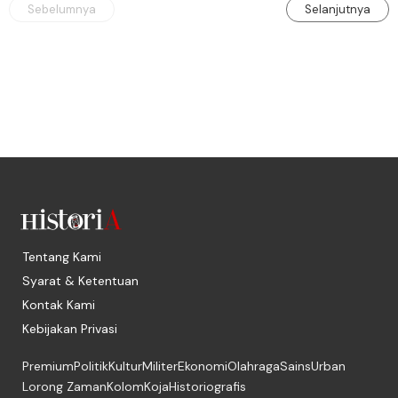
Sebelumnya
Selanjutnya
Tentang Kami
Syarat & Ketentuan
Kontak Kami
Kebijakan Privasi
Premium
Politik
Kultur
Militer
Ekonomi
Olahraga
Sains
Urban
Lorong Zaman
Kolom
Koja
Historiografis