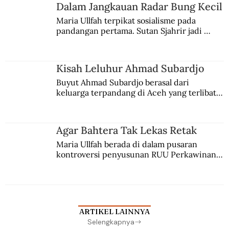
Jules Verne, Multatuli, hingga Sun Yat-sen.
Dalam Jangkauan Radar Bung Kecil
Maria Ullfah terpikat sosialisme pada 
pandangan pertama. Sutan Sjahrir jadi 
comblangnya.
Kisah Leluhur Ahmad Subardjo
Buyut Ahmad Subardjo berasal dari 
keluarga terpandang di Aceh yang terlibat 
persaingan kekuasaan. Dia memilih 
merantau ke Jawa dan menjadi pemuka 
agama Islam. Anaknya mengikuti jejaknya.
Agar Bahtera Tak Lekas Retak
Maria Ullfah berada di dalam pusaran 
kontroversi penyusunan RUU Perkawinan. 
Berbuah manis walau penuh kompromi.
ARTIKEL LAINNYA
Selengkapnya