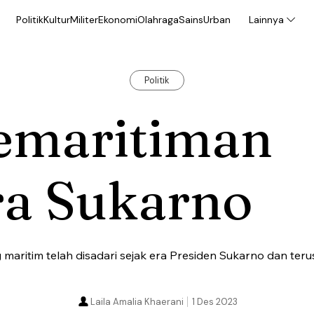
Politik
Kultur
Militer
Ekonomi
Olahraga
Sains
Urban
Lainnya
Politik
emaritiman
ra Sukarno
aritim telah disadari sejak era Presiden Sukarno dan ter
Laila Amalia Khaerani
1 Des 2023