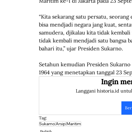
Maritim ke-I di Jakarta pada 23 Sept
“Kita sekarang satu persatu, seorang
bisa mendjadi negara jang kuat, sentau
samudera, djikalau kita tidak kembali
tidak kembali mendjadi satu bangsa ba
bahari itu,” ujar Presiden Sukarno.
Setahun kemudian Presiden Sukarno 
1964 yang menetapkan tanggal 23 Sep
Ingin me
Langgani historia.id untu
Ber
Tag:
Sukarno
Arsip
Maritim
Politik