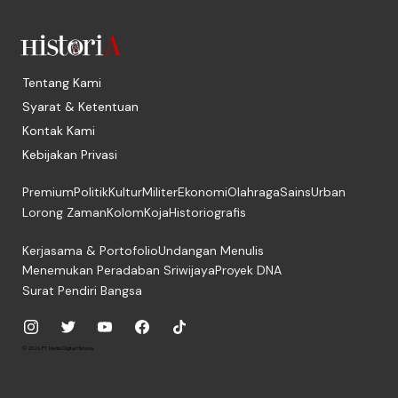
Tentang Kami
Syarat & Ketentuan
Kontak Kami
Kebijakan Privasi
Premium
Politik
Kultur
Militer
Ekonomi
Olahraga
Sains
Urban
Lorong Zaman
Kolom
Koja
Historiografis
Kerjasama & Portofolio
Undangan Menulis
Menemukan Peradaban Sriwijaya
Proyek DNA
Surat Pendiri Bangsa
© 2026, PT. Media Digital Historia.