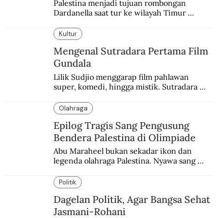
Palestina menjadi tujuan rombongan 
Dardanella saat tur ke wilayah Timur 
Tengah. Di sana mereka menjadi saksi 
ketegangan antara orang Yahudi dan 
Kultur
penduduk Arab.
Mengenal Sutradara Pertama Film
Gundala
Lilik Sudjio menggarap film pahlawan 
super, komedi, hingga mistik. Sutradara 
terbaik yang kurang dilirik.
Olahraga
Epilog Tragis Sang Pengusung
Bendera Palestina di Olimpiade
Abu Maraheel bukan sekadar ikon dan 
legenda olahraga Palestina. Nyawa sang 
Olimpian tak tertolong setelah Israel 
memblokade Rafah.
Politik
Dagelan Politik, Agar Bangsa Sehat
Jasmani-Rohani