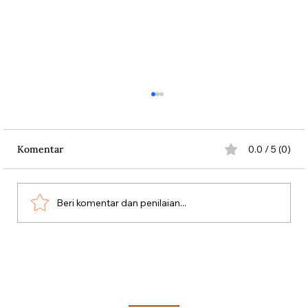
Komentar
0.0 / 5 (0)
Beri komentar dan penilaian...
Aksi Koboi Jenderal Moestopo