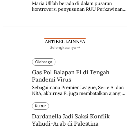
Maria Ullfah berada di dalam pusaran 
kontroversi penyusunan RUU Perkawinan. 
Berbuah manis walau penuh kompromi.
ARTIKEL LAINNYA
Selengkapnya
Olahraga
Gas Pol Balapan F1 di Tengah
Pandemi Virus
Sebagaimana Premier League, Serie A, dan 
NBA, akhirnya F1 juga membatalkan ajang 
balapannya. Menghindari pengalaman 
enam dekade lampau.
Kultur
Dardanella Jadi Saksi Konflik
Yahudi-Arab di Palestina