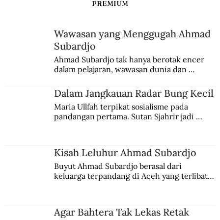
PREMIUM
Wawasan yang Menggugah Ahmad
Subardjo
Ahmad Subardjo tak hanya berotak encer 
dalam pelajaran, wawasan dunia dan 
kesadaran kebangsaannya tumbuh berkat 
Jules Verne, Multatuli, hingga Sun Yat-sen.
Dalam Jangkauan Radar Bung Kecil
Maria Ullfah terpikat sosialisme pada 
pandangan pertama. Sutan Sjahrir jadi 
comblangnya.
Kisah Leluhur Ahmad Subardjo
Buyut Ahmad Subardjo berasal dari 
keluarga terpandang di Aceh yang terlibat 
persaingan kekuasaan. Dia memilih 
merantau ke Jawa dan menjadi pemuka 
agama Islam. Anaknya mengikuti jejaknya.
Agar Bahtera Tak Lekas Retak