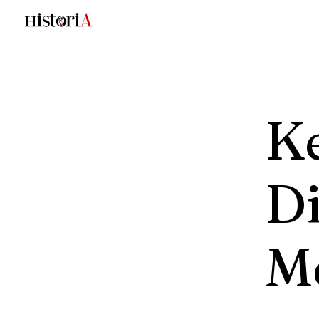
Ke
D
M