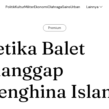
Politik
Kultur
Militer
Ekonomi
Olahraga
Sains
Urban
Lainnya
Premium
tika Balet
ianggap
enghina Isla