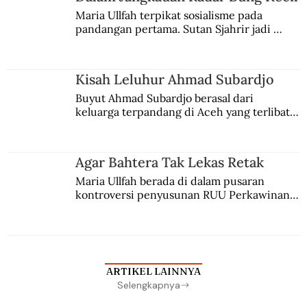
Maria Ullfah terpikat sosialisme pada 
pandangan pertama. Sutan Sjahrir jadi 
comblangnya.
Kisah Leluhur Ahmad Subardjo
Buyut Ahmad Subardjo berasal dari 
keluarga terpandang di Aceh yang terlibat 
persaingan kekuasaan. Dia memilih 
merantau ke Jawa dan menjadi pemuka 
agama Islam. Anaknya mengikuti jejaknya.
Agar Bahtera Tak Lekas Retak
Maria Ullfah berada di dalam pusaran 
kontroversi penyusunan RUU Perkawinan. 
Berbuah manis walau penuh kompromi.
ARTIKEL LAINNYA
Selengkapnya