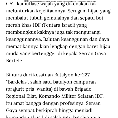
CAT kamuflase wajah yang dikenakan tak 
Gaya Bertele, tentara IDF yang punya latar belakang keluarga mantan Nazi (Facebook Gaya Bertele/idf.il).
melunturkan kejelitaannya. Seragam hijau yang 
membalut tubuh gemulainya dan sepatu bot 
merah khas IDF (Tentara Israel) yang 
membungkus kakinya juga tak mengurangi 
keanggunannya. Balutan keanggunan dan daya 
mematikannya kian lengkap dengan baret hijau 
muda yang bertengger di kepala Sersan Gaya 
Bertele.
Bintara dari kesatuan Batalyon ke-227 
“Bardelas”, salah satu batalyon campuran 
(prajurit pria-wanita) di bawah Brigade 
Regional Eilat, Komando Militer Selatan IDF, 
itu amat bangga dengan profesinya. Sersan 
Gaya sempat berkiprah hingga menjadi 
komandan skuad di salah satu batalyonnya 