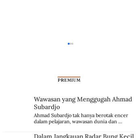
PREMIUM
Otto Skorzeny yang Ditakuti
Wawasan yang Menggugah Ahmad
Subardjo
Ahmad Subardjo tak hanya berotak encer 
dalam pelajaran, wawasan dunia dan 
kesadaran kebangsaannya tumbuh berkat 
Jules Verne, Multatuli, hingga Sun Yat-sen.
Dalam Jangkauan Radar Bung Kecil