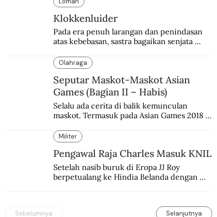
Loman
Klokkenluider
Pada era penuh larangan dan penindasan 
atas kebebasan, sastra bagaikan senjata 
mematikan bagi penguasa.
Olahraga
Seputar Maskot-Maskot Asian
Games (Bagian II – Habis)
Selalu ada cerita di balik kemunculan 
maskot. Termasuk pada Asian Games 2018 
di Jakarta dan Palembang.
Militer
Pengawal Raja Charles Masuk KNIL
Setelah nasib buruk di Eropa JJ Roy 
berpetualang ke Hindia Belanda dengan 
masuk sebagai kapten tentara kolonial. 
Takjub dengan banyak hal setelah 
berkeliling di tanah koloni.
Sebelumnya
Selanjutnya