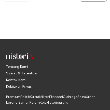
Tentang Kami
Syarat & Ketentuan
Kontak Kami
Kebijakan Privasi
Premium
Politik
Kultur
Militer
Ekonomi
Olahraga
Sains
Urban
Lorong Zaman
Kolom
Koja
Historiografis