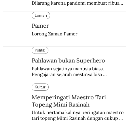
Dilarang karena pandemi membuat ribuan 
orang berbondong-bondong pulang 
kampung lebih awal.
Loman
Pamer
Lorong Zaman Pamer
Politik
Pahlawan bukan Superhero
Pahlawan sejatinya manusia biasa. 
Pengajaran sejarah mestinya bisa 
menghadirkan sosok humanisnya.
Kultur
Memperingati Maestro Tari
Topeng Mimi Rasinah
Untuk pertama kalinya peringatan maestro 
tari topeng Mimi Rasinah dengan cukup 
besar. Melibatkan seniman nasional dan 