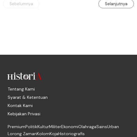
Sebelumnya
Selanjutnya
Tentang Kami
Syarat & Ketentuan
Kontak Kami
Kebijakan Privasi
Premium
Politik
Kultur
Militer
Ekonomi
Olahraga
Sains
Urban
Lorong Zaman
Kolom
Koja
Historiografis