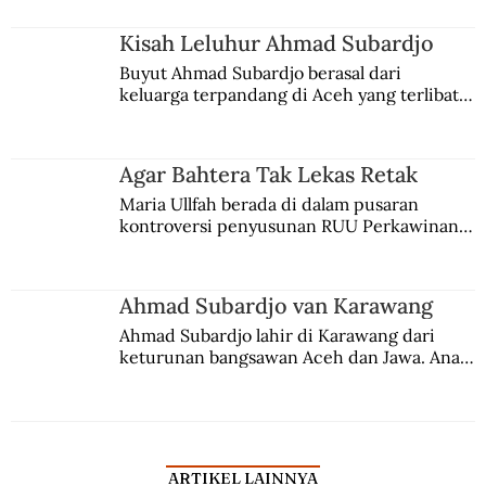
Kisah Leluhur Ahmad Subardjo
Buyut Ahmad Subardjo berasal dari 
keluarga terpandang di Aceh yang terlibat 
persaingan kekuasaan. Dia memilih 
merantau ke Jawa dan menjadi pemuka 
agama Islam. Anaknya mengikuti jejaknya.
Agar Bahtera Tak Lekas Retak
Maria Ullfah berada di dalam pusaran 
kontroversi penyusunan RUU Perkawinan. 
Berbuah manis walau penuh kompromi.
Ahmad Subardjo van Karawang
Ahmad Subardjo lahir di Karawang dari 
keturunan bangsawan Aceh dan Jawa. Anak 
kesayangan mantri polisi ini pindah ke 
Batavia untuk melanjutkan pendidikan di 
sekolah Belanda.
ARTIKEL LAINNYA