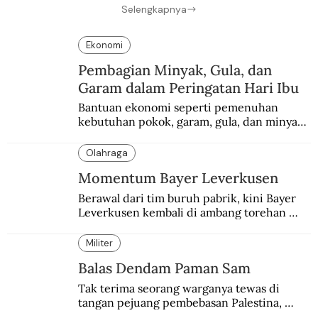
Selengkapnya
Ekonomi
Pembagian Minyak, Gula, dan
Garam dalam Peringatan Hari Ibu
Bantuan ekonomi seperti pemenuhan 
kebutuhan pokok, garam, gula, dan minyak 
menjadi salah satu perhatian dalam 
peringatan Hari Ibu.
Olahraga
Momentum Bayer Leverkusen
Berawal dari tim buruh pabrik, kini Bayer 
Leverkusen kembali di ambang torehan 
“treble”. Sempat diejek dengan julukan 
“Neverkusen”.
Militer
Balas Dendam Paman Sam
Tak terima seorang warganya tewas di 
tangan pejuang pembebasan Palestina, 
pemerintahan Ronald Reagan melakukan 