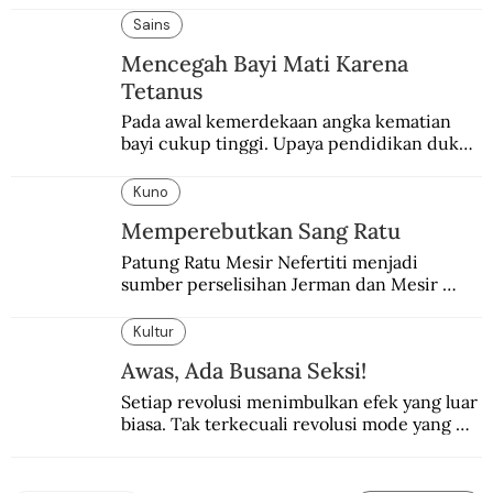
pembalasan.
Sains
Mencegah Bayi Mati Karena
Tetanus
Pada awal kemerdekaan angka kematian 
bayi cukup tinggi. Upaya pendidikan dukun 
pun dilakukan lewat Proyek Serpong.
Kuno
Memperebutkan Sang Ratu
Patung Ratu Mesir Nefertiti menjadi 
sumber perselisihan Jerman dan Mesir 
selama puluhan tahun.
Kultur
Awas, Ada Busana Seksi!
Setiap revolusi menimbulkan efek yang luar 
biasa. Tak terkecuali revolusi mode yang 
seksi-seksi.